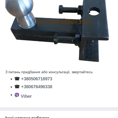
З питань придбання або консультації, звертайтесь:
☎
+380506716973
☎
+380676496338
Viber