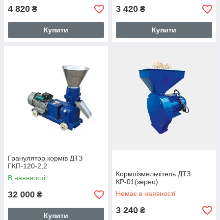
4 820
3 420
₴
₴
Купити
Купити
Гранулятор кормів ДТЗ
ГКП-120-2,2
Кормоізмельчітель ДТЗ
В наявності
КР-01(зерно)
32 000
Немає в наявності
₴
3 240
₴
Купити