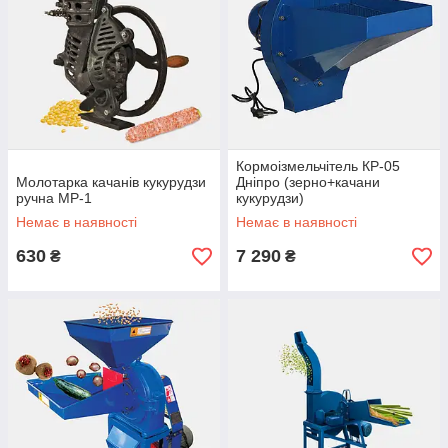
Кормоізмельчітель КР-05
Молотарка качанів кукурудзи
Дніпро (зерно+качани
ручна МР-1
кукурудзи)
Немає в наявності
Немає в наявності
630
7 290
₴
₴