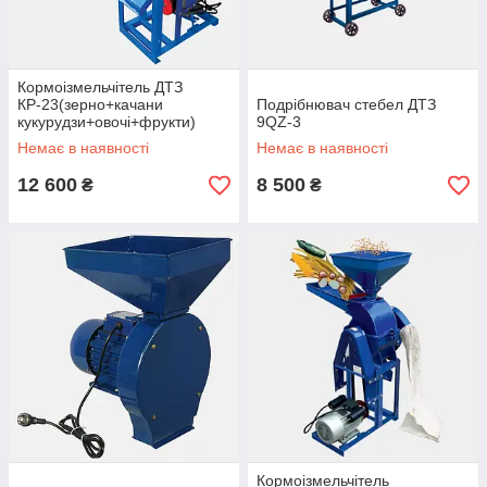
Кормоізмельчітель ДТЗ
КР-23(зерно+качани
Подрібнювач стебел ДТЗ
кукурудзи+овочі+фрукти)
9QZ-3
Немає в наявності
Немає в наявності
12 600
8 500
₴
₴
Кормоізмельчітель