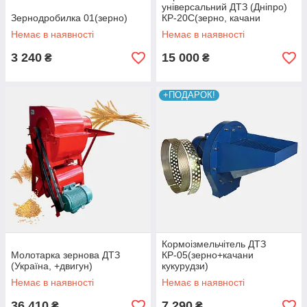
універсальний ДТЗ (Дніпро)
Зернодробилка 01(зерно)
КР-20C(зерно, качани
кукурудзи, великі овочі,
Немає в наявності
Немає в наявності
фрукти, стебла)
3 240
15 000
₴
₴
+ПОДАРОК!
Кормоізмельчітель ДТЗ
Молотарка зернова ДТЗ
КР-05(зерно+качани
(Україна, +двигун)
кукурудзи)
Немає в наявності
Немає в наявності
36 410
7 290
₴
₴