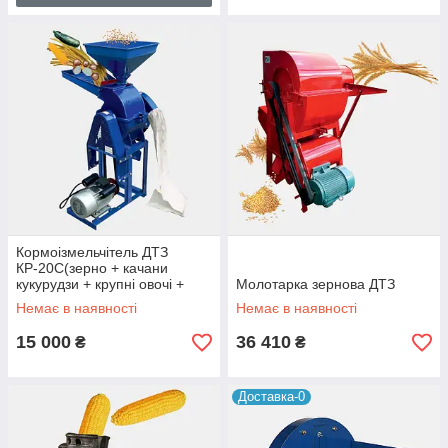
Кормоізмельчітель ДТЗ
КР-20C(зерно + качани
кукурудзи + крупні овочі +
Молотарка зернова ДТЗ
фрукти+стебла)
Немає в наявності
Немає в наявності
15 000
36 410
₴
₴
Доставка-0