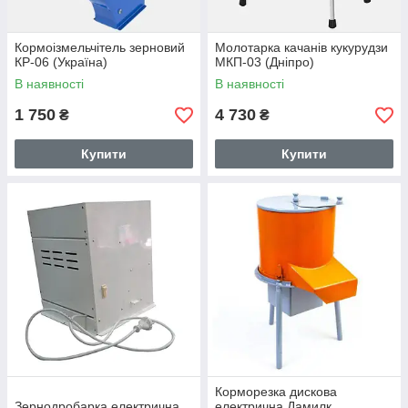
Кормоізмельчітель зерновий
Молотарка качанів кукурудзи
КР-06 (Україна)
МКП-03 (Дніпро)
В наявності
В наявності
1 750
4 730
₴
₴
Купити
Купити
Корморезка дискова
Зернодробарка електрична
електрична Дамилк