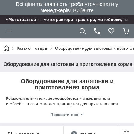
Всі ціни та наявність,треба уточнювати у
менеджерів! Вибачте
«Мототрактор» – мототрактори, трактори, мотоблоки, наві
Каталог товарів
Оборудование для заготовки и пригото
Оборудование для заготовки и приготовления корма
Оборудование для заготовки и
приготовления корма
Кормоизмельчители, зернодробилки и измельчители
стеблей — все что может пригодится для приготовления
кормовых смесей.
Показати все
На сайте компании «Мототрактор» вы найдете все
необходимое и по доступной цене. Мы гарантируем качество
нашей продукции, организовуем доставку по всей Украине.
Сортування
0
Фільтри