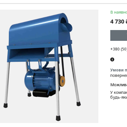
В наявно
4 730 
+380 (50
поверне
У компан
будь-як