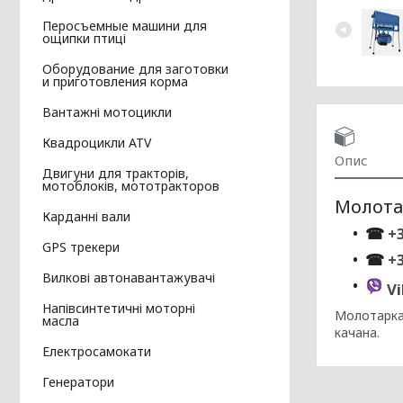
Перосъемные машини для
ощипки птиці
Оборудование для заготовки
и приготовления корма
Вантажні мотоцикли
Квадроцикли ATV
Опис
Двигуни для тракторів,
мотоблоків, мототракторов
Молота
Карданні вали
☎
+3
GPS трекери
☎
+
Вилкові автонавантажувачі
Vi
Напівсинтетичні моторні
Молотарка
масла
качана.
Електросамокати
Генератори