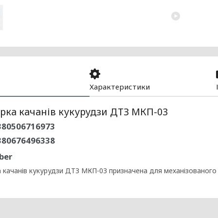
Характеристики
рка качанів кукурудзи ДТЗ МКП-03
80506716973
380676496338
ber
 качанів кукурудзи ДТЗ МКП-03 призначена для механізованого