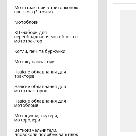
Мототрактори з триточковою
навіскою (3-точка)
Мотоблоки
КІТ-набори для
переобладнання мотоблока в
мототрактор
Котли, печі та буржуйки
Мотокультиватори
Навісне обладнання для
тракторів
Навісне обладнання для
мототракторов
Навісне обладнання для
мотоблоків
Мотоцикли, скутери,
моторолери
Веткоизмельчители,
дровоколи подрібнювачі гілок