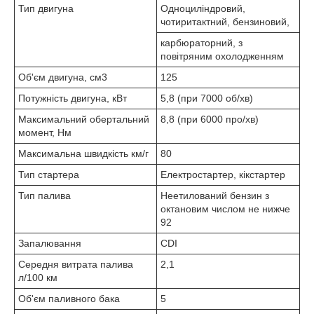
Тип двигуна
Одноциліндровий,
чотиритактний, бензиновий,
карбюраторний, з
повітряним охолодженням
Об'єм двигуна, см3
125
Потужність двигуна, кВт
5,8 (при 7000 об/хв)
Максимальний обертальний
8,8 (при 6000 про/хв)
момент, Нм
Максимальна швидкість км/г
80
Тип стартера
Електростартер, кікстартер
Тип палива
Неетилований бензин з
октановим числом не нижче
92
Запалювання
CDI
Середня витрата палива
2,1
л/100 км
Об'єм паливного бака
5