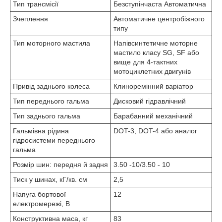
Тип трансмісії
Безступінчаста Автоматична
Зчеплення
Автоматичне центробіжного
типу
Тип моторного мастила
Напівсинтетичне моторне
мастило класу SG, SF або
вище для 4-тактних
мотоциклетних двигунів
Привід заднього колеса
Клиноремінний варіатор
Тип переднього гальма
Дисковий гідравлічний
Тип заднього гальма
Барабанний механічний
Гальмівна рідина
DOT-3, DOT-4 або аналог
гідросистеми переднього
гальма
Розмір шин: передня й задня
3.50 -10/3.50 - 10
Тиск у шинах, кГ/кв. см
2,5
Напуга бортової
12
електромережі, В
Конструктивна маса, кг
83