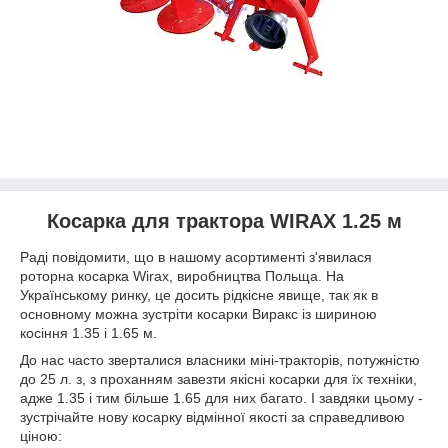
Косарка для трактора WIRAX 1.25 м
Раді повідомити, що в нашому асортименті з'явилася
роторна косарка Wirax, виробництва Польща. На
Українському ринку, це досить рідкісне явище, так як в
основному можна зустріти косарки Виракс із шириною
косіння 1.35 і 1.65 м.
До нас часто зверталися власники міні-тракторів, потужністю
до 25 л. з, з проханням завезти якісні косарки для їх техніки,
адже 1.35 і тим більше 1.65 для них багато. І завдяки цьому -
зустрічайте нову косарку відмінної якості за справедливою
ціною: