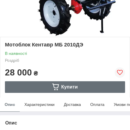
Мотоблок Кентавр МБ 2010ДЭ
В наявності
Роздріб
28 000
₴
Купити
Опис
Характеристики
Доставка
Оплата
Умови п
Опис