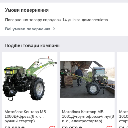
Умови повернення
Повернення товару впродовж 14 днів за домовленістю
Всі умови повернення
Подібні товари компанії
Мотоблок Кентавр МБ
Мотоблок Кентавр МБ
Мото
1080Д+фреза(8 к. с.,
1081Д+грунтофреза+плуг(8
1010
ручний стартер)
к. с., електростартер)
стар