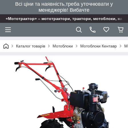
Всі ціни та наявність,треба уточнювати у
менеджерів! Вибачте
«Мототрактор» – мототрактори, трактори, мотоблоки, наві
Каталог товарів
Мотоблоки
Мотоблоки Кентавр
М