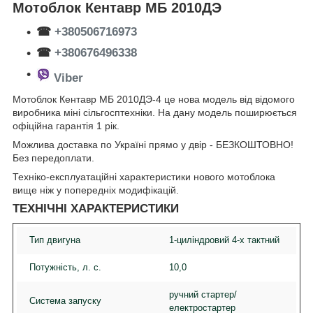
Мотоблок Кентавр МБ 2010ДЭ
☎
+380506716973
☎
+380676496338
Viber
Мотоблок Кентавр МБ 2010ДЭ-4 це нова модель від відомого
виробника міні сільгосптехніки. На дану модель поширюється
офіційна гарантія 1 рік.
Можлива доставка по Україні прямо у двір - БЕЗКОШТОВНО!
Без передоплати.
Техніко-експлуатаційні характеристики нового мотоблока
вище ніж у попередніх модифікацій.
ТЕХНІЧНІ ХАРАКТЕРИСТИКИ
Тип двигуна
1-циліндровий 4-х тактний
Потужність, л. с.
10,0
ручний стартер/
Система запуску
електростартер