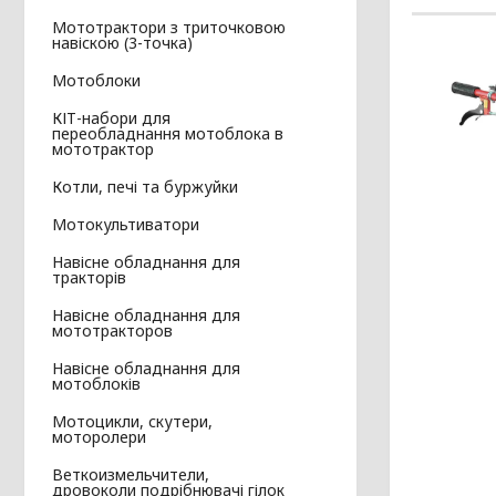
Мототрактори з триточковою
навіскою (3-точка)
Мотоблоки
КІТ-набори для
переобладнання мотоблока в
мототрактор
Котли, печі та буржуйки
Мотокультиватори
Навісне обладнання для
тракторів
Навісне обладнання для
мототракторов
Навісне обладнання для
мотоблоків
Мотоцикли, скутери,
моторолери
Веткоизмельчители,
дровоколи подрібнювачі гілок