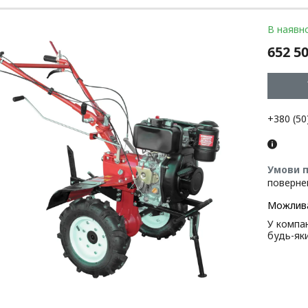
В наявно
652 50
+380 (50
поверне
У компан
будь-як