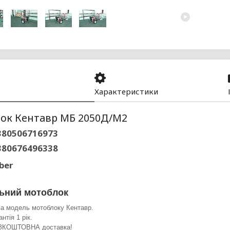
Характеристики
ок Кентавр МБ 2050Д/М2
80506716973
380676496338
ber
ьний мотоблок
а модель мотоблоку Кентавр.
антія 1 рік.
ЗКОШТОВНА доставка!