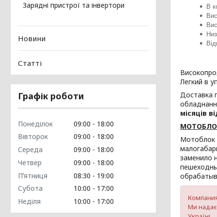
Зарядні пристрої та інвертори
В к
Вис
Вис
Низ
Новини
Від
Статті
Високопрод
Легкий в у
Графік роботи
Доставка п
обладнання
місяців в
Понеділок
09:00
18:00
МОТОБЛОК
Вівторок
09:00
18:00
Мотоблок 
малогабари
Середа
09:00
18:00
заменило 
Четвер
09:00
18:00
пешеходны
Пʼятниця
08:30
19:00
обрабатыв
Субота
10:00
17:00
Компани
Неділя
10:00
17:00
Ми надаєм
Україні.