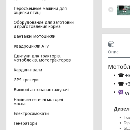
Перосъемные машини для
ощипки птиці
Оборудование для заготовки
и приготовления корма
Вантажні мотоцикли
Квадроцикли ATV
Опис
Двигуни для тракторів,
мотоблоків, мототракторов
Мотобл
Карданні вали
☎
+3
GPS трекери
☎
+
Вилкові автонавантажувачі
Vi
Напівсинтетичні моторні
масла
Дизел
Електросамокати
Нов
Генератори
Гар
БЕ