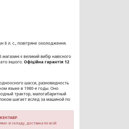
6 л. с., повітряне охолодження.
 магазині є великий вибір навісного
гато іншого.
Офіційна гарантія 12
одноосного шасси, разновидность
ом языке в 1980-е годы. Оно
ходный трактор, малогабаритный
локом шагает вслед за машиной по
КЕНТАВР
.
ямо зі складу, доставка по всій