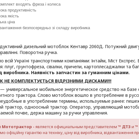
омплект входять фреза і колеса
ока продуктивність
ока якість
ька ціна
вантаження безпосередньо зі складу виробника
уктивний дизельний мотоблок Кентавр 2060Д. Потужний двигун 
правлінні. Поворотна ручка.
о всій Україні транспортними компаніями: Інтайм, Міст Експрес. В
: плуг, грунтофреза, сівалки, причепи, картоплесаджалки та ба
ід виробника. Наявність запчастин за гуманним цінами.
 НЕ КОМПЛЕКТУЄТЬСЯ ВІДРІЗНИМИ ДИСКАМИ!!!
— универсальное мобильное энергетическое средство на базе 
тного трактора. Слово мотоблок вошло в употребление в русск
неудобные в употреблении термины, используемые ранее: пеше
й трактор, одноосный трактор. Оператор, управляющий мотоб
аемой почве, держа машину за ручки управления.
я
Мототрактор -
является официальным представителем ™
ДТЗ
и ™
о офіційну гарантію на техніку, ціну від виробника, відвантаження пр