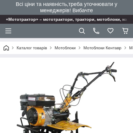
Всі ціни та наявність,треба уточнювати у
менеджерів! Вибачте
«Мототрактор» – мототрактори, трактори, мотоблоки, наві
Каталог товарів
Мотоблоки
Мотоблоки Кентавр
М