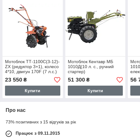
Мотоблок ТТ-1100С(3-12)-
Мотоблок Кентавр МБ
Мото
ZX (редуктор 3+1), колесо
1010Д(10 л. с., ручний
1010
4*10, двигун 170F (7 л.с.)
стартер)
елек
— бензин
23 550
51 300
56 
₴
₴
Купити
Купити
Про нас
73% позитивних з 15 відгуків за рік
Працює з 09.11.2015