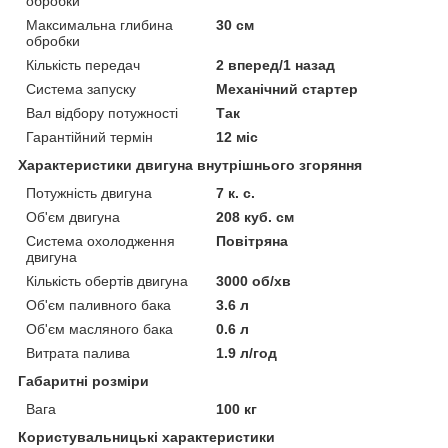
обробки
Максимальна глибина
30 см
обробки
Кількість передач
2 вперед/1 назад
Система запуску
Механічний стартер
Вал відбору потужності
Так
Гарантійний термін
12 міс
Характеристики двигуна внутрішнього згоряння
Потужність двигуна
7 к. с.
Об'єм двигуна
208 куб. см
Система охолодження
Повітряна
двигуна
Кількість обертів двигуна
3000 об/хв
Об'єм паливного бака
3.6 л
Об'єм масляного бака
0.6 л
Витрата палива
1.9 л/год
Габаритні розміри
Вага
100 кг
Користувальницькі характеристики