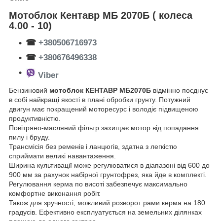
Мотоблок Кентавр МБ 2070Б ( колеса
4.00 - 10)
☎
+380506716973
☎
+380676496338
Viber
Бензиновий
мотоблок КЕНТАВР МБ2070Б
відмінно поєднує
в собі найкращі якості в плані обробки грунту. Потужний
двигун має покращений моторесурс і володіє підвищеною
продуктивністю.
Повітряно-масляний фільтр захищає мотор від попадання
пилу і бруду.
Трансмісія без ременів і ланцюгів, здатна з легкістю
сприймати великі навантаження.
Ширина культивації може регулюватися в діапазоні від 600 до
900 мм за рахунок набірної грунтофрез, яка йде в комплекті.
Регулювання керма по висоті забезпечує максимально
комфортне виконання робіт.
Також для зручності, можливий розворот рами керма на 180
градусів. Ефективно експлуатується на земельних ділянках