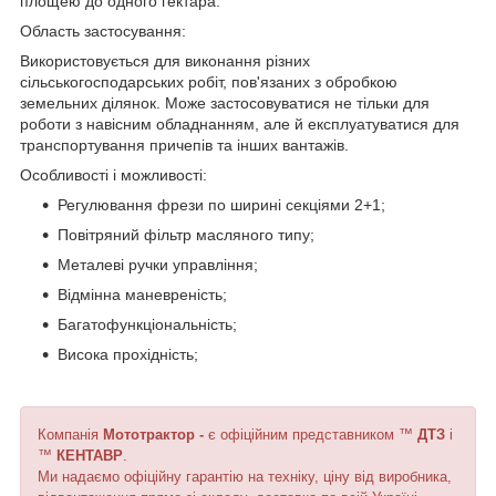
площею до одного гектара.
Область застосування:
Використовується для виконання різних
сільськогосподарських робіт, пов'язаних з обробкою
земельних ділянок. Може застосовуватися не тільки для
роботи з навісним обладнанням, але й експлуатуватися для
транспортування причепів та інших вантажів.
Особливості і можливості:
Регулювання фрези по ширині секціями 2+1;
Повітряний фільтр масляного типу;
Металеві ручки управління;
Відмінна маневреність;
Багатофункціональність;
Висока прохідність;
Компанія
Мототрактор -
є офіційним представником ™
ДТЗ
і
™
КЕНТАВР
.
Ми надаємо офіційну гарантію на техніку, ціну від виробника,