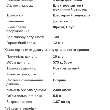
Система запуску
Електростартер і
механічний стартер
Трансмісія
Шестерний редуктор
Зчеплення
Дискове
В комплекте
Фрези, Плуг
оборудования
Вал відбору потужності
Так
Гарантійний термін
12 міс
Характеристики двигуна внутрішнього згоряння
Потужність двигуна
10 к. с.
Об'єм двигуна
573 куб. см
Тактность двигуна
Чотиритактний
Кількість циліндрів
1
Система охолодження
Водяна
двигуна
Кількість обертів двигуна
2300 об/хв
Об'єм паливного бака
5.5 л
Витрата палива
1.87 л/год
Габаритні розміри