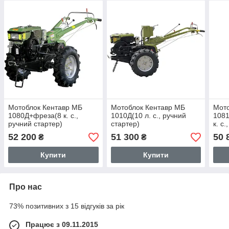
Мотоблок Кентавр МБ
Мотоблок Кентавр МБ
Мото
1080Д+фреза(8 к. с.,
1010Д(10 л. с., ручний
1081
ручний стартер)
стартер)
к. с
52 200
51 300
50 
₴
₴
Купити
Купити
Про нас
73% позитивних з 15 відгуків за рік
Працює з 09.11.2015