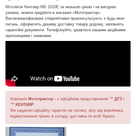
Мотоблок Кентавр МБ 1010Е
за низькою ціною і на вигідних
умовах, можна придбати в магазині «Мототрактор».
Висококваліфіковані співробітники проконсультують з будь-яких
питань, оформлять дешеву доставку товару додому, заповнять
гарантійні документи. Телефонуйте, цікавтеся нашими акційними
пропозиціями і знижками.
Компанія
Мототрактор -
є офіційним представником ™
ДТЗ
і
™
КЕНТАВР
.
Ми надаємо офіційну гарантію на техніку, ціну від виробника,
відвантаження прямо зі складу, доставка по всій Україні.