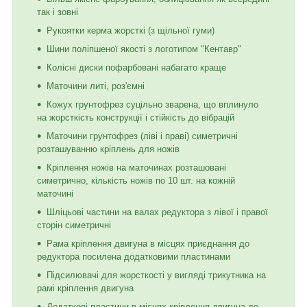
так і зовні
Рукоятки керма жорсткі (з щільної гуми)
Шини поліпшеної якості з логотипом "Кентавр"
Колісні диски пофарбовані набагато краще
Маточини литі, роз'ємні
Кожух грунтофрез суцільно зварена, що вплинуло
на жорсткість конструкції і стійкість до вібрацій
Маточини грунтофрез (ліві і праві) симетричні
розташуванню кріплень для ножів
Кріплення ножів на маточинах розташовані
симетрично, кількість ножів по 10 шт. на кожній
маточині
Шліцьові частини на валах редуктора з лівої і правої
сторін симетричні
Рама кріплення двигуна в місцях приєднання до
редуктора посилена додатковими пластинами
Підсилювачі для жорсткості у вигляді трикутника на
рамі кріплення двигуна
Додаткові пластини в місцях кріплення двигуна до