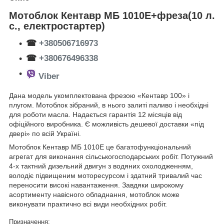
Мотоблок Кентавр МБ 1010Е+фреза(10 л.
с., електростартер)
☎
+380506716973
☎
+380676496338
Viber
Дана модель укомплектована фрезою «Кентавр 100» і
плугом. Мотоблок зібраний, в нього залиті паливо і необхідні
для роботи масла. Надається гарантія 12 місяців від
офіційного виробника. Є можливість дешевої доставки «під
двері» по всій Україні.
Мотоблок Кентавр МБ 1010Е це багатофункціональний
агрегат для виконання сільськогосподарських робіт. Потужний
4-х тактний дизельний двигун з водяних охолодженням,
володіє підвищеним моторесурсом і здатний тривалий час
переносити високі навантаження. Завдяки широкому
асортименту навісного обладнання, мотоблок може
виконувати практично всі види необхідних робіт.
Призначення: