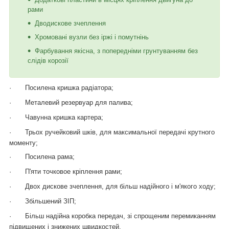
рами
Дводискове зчеплення
Хромовані вузли без іржі і помутнінь
Фарбування якісна, з попередніми грунтуванням без
слідів корозії
·
Посилена кришка радіатора;
·
Металевий резервуар для палива;
·
Чавунна кришка картера;
·
Трьох ручейковий шків, для максимальної передачі крутного
моменту;
·
Посилена рама;
·
П'яти точковое кріплення рами;
·
Двох дискове зчеплення, для більш надійного і м'якого ходу;
·
Збільшений ЗІП;
·
Більш надійна коробка передач, зі спрощеним перемиканням
підвищених і знижених швидкостей.