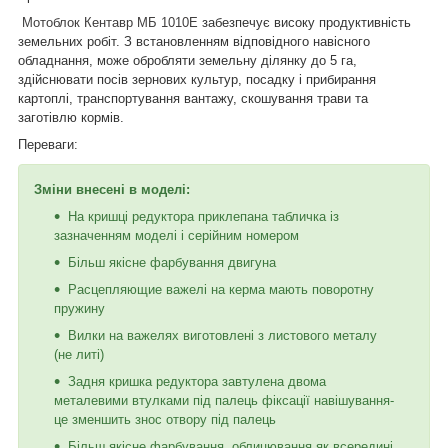
Мотоблок Кентавр МБ 1010Е
забезпечує високу продуктивність
земельних робіт. З встановленням відповідного навісного
обладнання, може обробляти земельну ділянку до 5 га,
здійснювати посів зернових культур, посадку і прибирання
картоплі, транспортування вантажу, скошування трави та
заготівлю кормів.
Переваги:
Зміни внесені в моделі:
На кришці редуктора приклепана табличка із
зазначенням моделі і серійним номером
Більш якісне фарбування двигуна
Расцепляющие важелі на керма мають поворотну
пружину
Вилки на важелях виготовлені з листового металу
(не литі)
Задня кришка редуктора завтулена двома
металевими втулками під палець фіксації навішування-
це зменшить знос отвору під палець
Більш якісне фарбування, облицювання як всередині