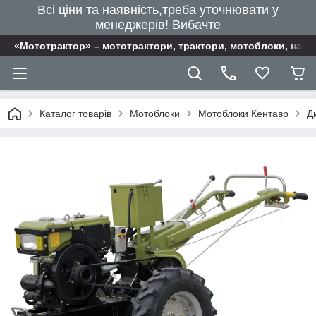
Всі ціни та наявність,треба уточнювати у
менеджерів! Вибачте
«Мототрактор» – мототрактори, трактори, мотоблоки, наві
Каталог товарів
Мотоблоки
Мотоблоки Кентавр
Д