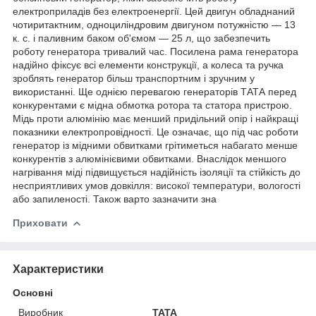
електроприладів без електроенергії. Цей двигун обладнаний
чотиритактним, одноциліндровим двигуном потужністю — 13
к. с. і паливним баком об'ємом — 25 л, що забезпечить
роботу генератора тривалий час. Посилена рама генератора
надійно фіксує всі елементи конструкції, а колеса та ручка
зроблять генератор більш транспортним і зручним у
використанні. Ще однією перевагою генераторів ТАТА перед
конкурентами є мідна обмотка ротора та статора пристрою.
Мідь проти алюмінію має менший придільний опір і найкращі
показники електропровідності. Це означає, що під час роботи
генератор із мідними обвитками грітиметься набагато менше
конкурентів з алюмінієвими обвитками. Внаслідок меншого
нагрівання міді підвищується надійність ізоляції та стійкість до
несприятливих умов довкілля: високої температури, вологості
або запиленості. Також варто зазначити зна
Приховати
Характеристики
Основні
Виробник
TATA