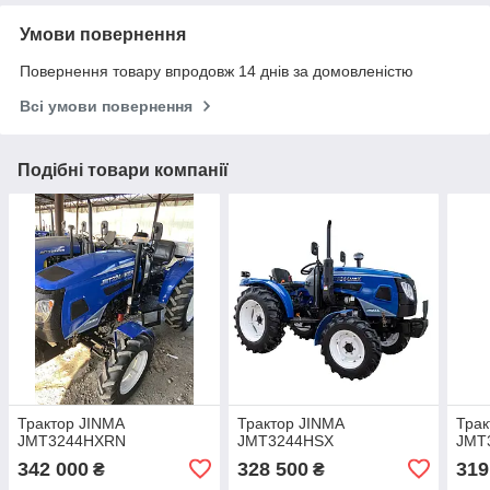
Умови повернення
Повернення товару впродовж 14 днів за домовленістю
Всі умови повернення
Подібні товари компанії
Трактор JINMA
Трактор JINMA
Трак
JMT3244HXRN
ЈМТ3244НЅХ
JMT
342 000
328 500
319
₴
₴