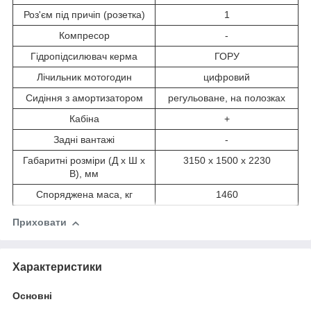
Роз'єм під причіп (розетка)
1
Компресор
-
Гідропідсилювач керма
ГОРУ
Лічильник мотогодин
цифровий
Сидіння з амортизатором
регульоване, на полозках
Кабіна
+
Задні вантажі
-
Габаритні розміри (Д х Ш х
3150 х 1500 х 2230
В), мм
Споряджена маса, кг
1460
Приховати
Характеристики
Основні