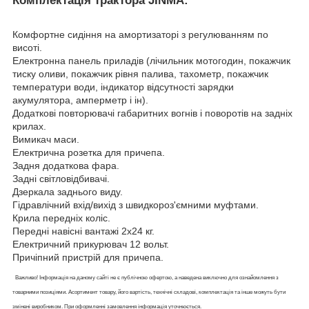
Комплектація трактора JINMA:
Комфортне сидіння на амортизаторі з регулюванням по
висоті.
Електронна панель приладів (лічильник мотогодин, покажчик
тиску оливи, покажчик рівня палива, тахометр, покажчик
температури води, індикатор відсутності зарядки
акумулятора, амперметр і ін).
Додаткові повторювачі габаритних вогнів і поворотів на задніх
крилах.
Вимикач маси.
Електрична розетка для причепа.
Задня додаткова фара.
Задні світловідбивачі.
Дзеркала заднього виду.
Гідравлічний вхід/вихід з швидкороз'ємними муфтами.
Крила передніх коліс.
Передні навісні вантажі 2х24 кг.
Електричний прикурювач 12 вольт.
Причіпний пристрій для причепа.
Важливо! Інформація на даному сайті не є публічною офертою, а наведена виключно для ознайомлення з
товарними позиціями. Асортимент товару, його вартість, технічні складові, комплектація та інше можуть бути
змінені виробником. При оформленні замовлення інформація уточнюється.