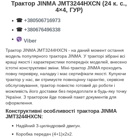
Трактор JINMA JMT3244HXCN (24 к. с.,
4×4, ГУР)
☎
+380506716973
☎
+380676496338
Viber
Трактор JINMA JMT3244HXCN - на даний момент остання
модель популярного трактора JINMA. У тракторі зібрані всі
кращі якості і характеристики попередніх моделей, внесено
істотні конструктивні зміни. Міні-трактор JINMA проходить
повну перевірку, наладку і має сертифікати якості. Купуючи
трактор у нас, ви отримуєте повноцінну гарантію, сервісне
обслуговування, трактор повністю готовий до роботи і
можливість його доставки без передоплати в будь-яку точку
України. З трактором йде повний пакет документів для
оформлення.
Конструктивні особливості трактора JINMA
JMT3244HXCN:
Надійний 3-циліндровий двигун.
Коробка передач (4+1)х2х2.