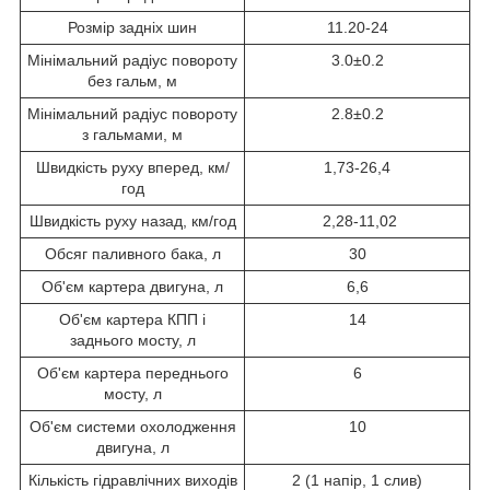
Розмір задніх шин
11.20-24
Мінімальний радіус повороту
3.0±0.2
без гальм, м
Мінімальний радіус повороту
2.8±0.2
з гальмами, м
Швидкість руху вперед, км/
1,73-26,4
год
Швидкість руху назад, км/год
2,28-11,02
Обсяг паливного бака, л
30
Об'єм картера двигуна, л
6,6
Об'єм картера КПП і
14
заднього мосту, л
Об'єм картера переднього
6
мосту, л
Об'єм системи охолодження
10
двигуна, л
Кількість гідравлічних виходів
2 (1 напір, 1 слив)