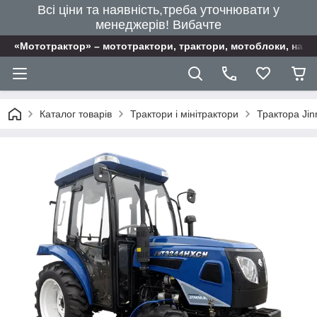
Всі ціни та наявність,треба уточнювати у
менеджерів! Вибачте
«Мототрактор» – мототрактори, трактори, мотоблоки, наві
Каталог товарів
Трактори і мінітрактори
Трактора Ji