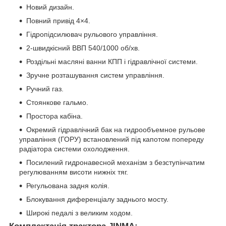
Новий дизайн.
Повний привід 4×4.
Гідропідсилювач рульового управління.
2-швидкісний ВВП 540/1000 об/хв.
Роздільні масляні ванни КПП і гідравлічної системи.
Зручне розташування систем управління.
Ручний газ.
Стоянкове гальмо.
Простора кабіна.
Окремий гідравлічний бак на гидрообъемное рульове
управління (ГОРУ) встановлений під капотом попереду
радіатора системи охолодження.
Посилений гидронавесной механізм з безступінчатим
регулюванням висоти нижніх тяг.
Регульована задня колія.
Блокування диференціалу заднього мосту.
Широкі педалі з великим ходом.