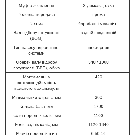
Муфта зчеплення
2-дискова, суха
Головна передача
пряма
Гальма
барабанні механічні
Вал відбору потужності
задній поздовжній
(ВОМ)
Тип насосу гідравлічної
шестерний
системи
Оберти валу відбору
540 / 1000
потужності (ВВП), об/хв
Максимальна
420
вантажопідйомність
навісного механізму, кг
Мінімальний кліренс, мм
300
Колісна база, мм
1700
Колія передніх коліс, мм
1100
Колія задніх коліс, мм
1120-1340
Розмір передніх шин
6.50-16