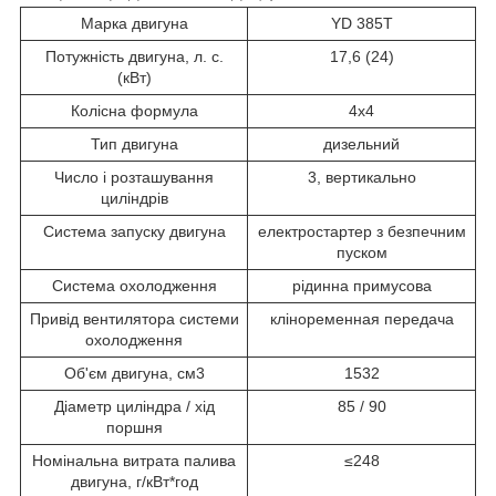
Марка двигуна
YD 385T
Потужність двигуна, л. с.
17,6 (24)
(кВт)
Колісна формула
4х4
Тип двигуна
дизельний
Число і розташування
3, вертикально
циліндрів
Система запуску двигуна
електростартер з безпечним
пуском
Система охолодження
рідинна примусова
Привід вентилятора системи
кліноременная передача
охолодження
Об'єм двигуна, см3
1532
Діаметр циліндра / хід
85 / 90
поршня
Номінальна витрата палива
≤248
двигуна, г/кВт*год