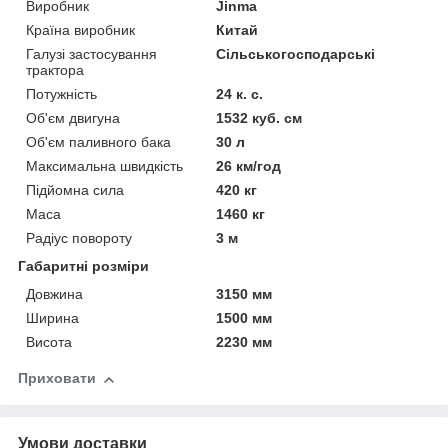
Виробник
Jinma
Країна виробник
Китай
Галузі застосування
Сільськогосподарські
трактора
Потужність
24 к. с.
Об'єм двигуна
1532 куб. см
Об'єм паливного бака
30 л
Максимальна швидкість
26 км/год
Підйомна сила
420 кг
Маса
1460 кг
Радіус повороту
3 м
Габаритні розміри
Довжина
3150 мм
Ширина
1500 мм
Висота
2230 мм
Приховати
Умови доставки