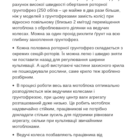
рахунок високої швидкості обертання роторної
грунтофрез (250 об/хв – це майже в два рази більше,
ніж у моделей з грунтофрезами замість коліс) при
відносно повільному (близько 2 км/год) переміщення
мотоблока з оброблюваного ділянки на ведучих
колесах. Можна за один прохід рихлити ґрунт на всю
глибину захоплення грунтофрез.
Кожна половина роторної грунтофрез складається з
окремих секцій-роторів. Їх можна легко і швидко зняти
чи поставити назад для регулювання ширини
культивації. А щоб виступаючі частини захисного крила
не пошкоджували рослини, саме крило теж зроблено
розбірним.
В процесі роботи весь вага мотоблока оптимально
розподіляється між ведучими колесами і
грунтофрезою, при цьому центр ваги агрегату
розташований дуже низько. Це робить мотоблок
надзвичайно стійким, працівникові не потрібно
докладати стільки зусиль для підтримки рівноваги
агрегату, скільки при культивації звичайними
мотоблоками.
Ведучі колеса позбавляють працівника від