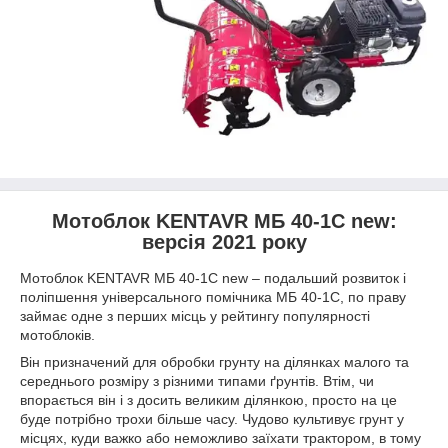
Мотоблок KENTAVR МБ 40-1С new:
версія 2021 року
Мотоблок KENTAVR МБ 40-1С new – подальший розвиток і
поліпшення універсального помічника МБ 40-1С, по праву
займає одне з перших місць у рейтингу популярності
мотоблоків.
Він призначений для обробки грунту на ділянках малого та
середнього розміру з різними типами ґрунтів. Втім, чи
впорається він і з досить великим ділянкою, просто на це
буде потрібно трохи більше часу. Чудово культивує грунт у
місцях, куди важко або неможливо заїхати трактором, в тому