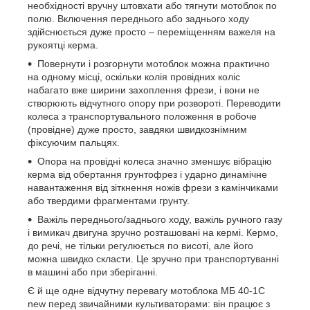
необхідності вручну штовхати або тягнути мотоблок по
полю. Включення переднього або заднього ходу
здійснюється дуже просто – переміщенням важеля на
рукоятці керма.
Повернути і розгорнути мотоблок можна практично
на одному місці, оскільки колія провідних коліс
набагато вже ширини захоплення фрези, і вони не
створюють відчутного опору при розвороті. Переводити
колеса з транспортувального положення в робоче
(провідне) дуже просто, завдяки швидкознімним
фіксуючим пальцях.
Опора на провідні колеса значно зменшує вібрацію
керма від обертання грунтофрез і ударно динамічне
навантаження від зіткнення ножів фрези з камінчиками
або твердими фрагментами грунту.
Важіль переднього/заднього ходу, важіль ручного газу
і вимикач двигуна зручно розташовані на кермі. Кермо,
до речі, не тільки регулюється по висоті, але його
можна швидко скласти. Це зручно при транспортуванні
в машині або при зберіганні.
Є й ще одне відчутну перевагу мотоблока МБ 40-1С
new перед звичайними культиваторами: він працює з