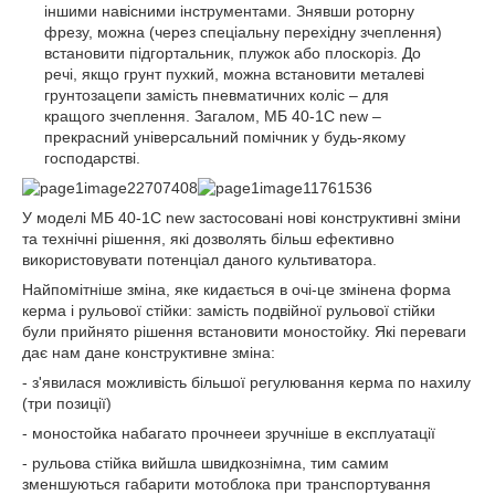
іншими навісними інструментами. Знявши роторну
фрезу, можна (через спеціальну перехідну зчеплення)
встановити підгортальник, плужок або плоскоріз. До
речі, якщо грунт пухкий, можна встановити металеві
грунтозацепи замість пневматичних коліс – для
кращого зчеплення. Загалом, МБ 40-1С new –
прекрасний універсальний помічник у будь-якому
господарстві.
У моделі МБ 40-1С new застосовані нові конструктивні зміни
та технічні рішення, які дозволять більш ефективно
використовувати потенціал даного культиватора.
Найпомітніше зміна, яке кидається в очі-це змінена форма
керма і рульової стійки: замість подвійної рульової стійки
були прийнято рішення встановити моностойку. Які переваги
дає нам дане конструктивне зміна:
- з'явилася можливість більшої регулювання керма по нахилу
(три позиції)
- моностойка набагато прочнееи зручніше в експлуатації
- рульова стійка вийшла швидкознімна, тим самим
зменшуються габарити мотоблока при транспортування