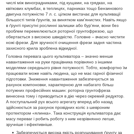
числі між виноградниками, під кущами, на грядках, на
квіткових клумбах, в теплицях, парниках тощо Бензинового
двигуна потужністю 7 л. с. цілком вистачає для культивації
більшості типів ґрунтів, за винятком кам'янистих. Навіть якщо
в ґрунті присутні рослинні залишки або бур'яни, вони без
проблем перемелюються роторної грунтофрезою, що
обертається з високою швидкістю. Головне – вчасно чистити
ножі фрези. Для зручності очищення фрези задня частина
захисного крила зроблена відкидної.
Головна перевага цього культиватора – значно менше
навантаження на руки працівника порівняно з іншими
моделями середнього рівня потужності. Тобто, комфортно їм
працювати може навіть людина, що не має гарної фізичної
підготовки. Зниження навантаження забезпечується за
рахунок компоновки, характерною для набагато більш
потужних професійних машин: роторна грунтофреза
винесена тому і приводиться в дію через окремий редуктор.
А поступальний рух всього агрегату вперед або назад
здійснюється за рахунок провідних коліс з шевроним
протектором «ялинка». Така конструкція культиватора дає
масу переваг і робить роботу з ним незрівнянно легше,
зручніше і ефективніше.
Забезпечується висока якість розпушування ґрунту за