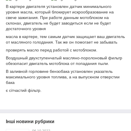
В картере двигателя установлен датчик минимального
уровня масла, который блокирует искрообразование на
свече зажигания. При работе данным мотоблоком на
склонах, двигатель не будет заводиться если не будет
достаточного уровня
масла в картере, тем самым датчик защищает ваш двигатель
от масляного голодания. Так же он помогает не забывать
проверять масло перед работой с мотоблоком.
Воздушный двухступенчатый масляно-поролоновый фильтр
обезопасит двигатель мотоблока от попадания пыли.
В заливной горловине бензобака установлен указатель
максимального уровня топлива, а на выпускном отверстии
бака
є сітчастий фільтр.
Інші новини рубрики
06.10.2022