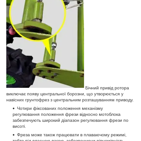
Бічний привід ротора
виключає появу центральної борозни, що утворюється у
навісних грунтофрез з центральним розташуванням приводу.
Чотири фіксованих положення механізму
регулювання положення фрези відносно мотоблока
забезпечують широкий діапазон регулювання фрези по
висоті.
Фреза може також працювати в плаваючому режимі,
тобто під власною вагою, забезпечуючи рівномірність