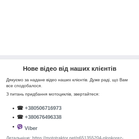
Нове відео від наших клієнтів
Дякуємо за надане відео наших клієнтів. Дуже раді, що Вам
все сподобалося.
З питань придбання мотоциклів, звертайтеся:
☎
+380506716973
☎
+380676496338
Viber
Детальніше: https://mototraktor.net/p651355204-ploskorez-