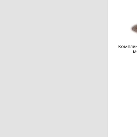
Комплек
м