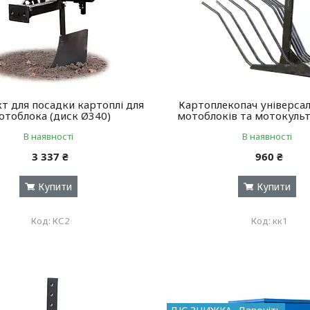
т для посадки картоплі для
Картоплекопач універсал
отоблока (диск Ø340)
мотоблоків та мотокульт
В наявності
В наявності
3 337 ₴
960 ₴
Купити
Купити
КС2
кк1