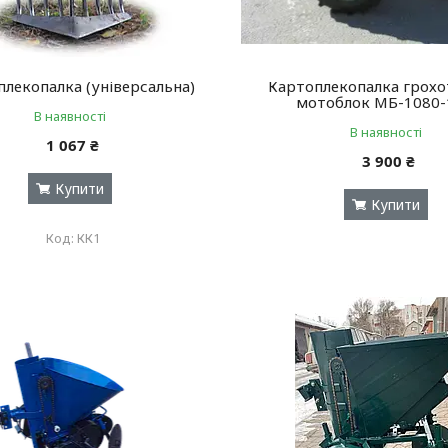
лекопалка (універсальна)
Картоплекопалка грохо
мотоблок МБ-1080-
В наявності
В наявності
1 067 ₴
3 900 ₴
Купити
Купити
КК1