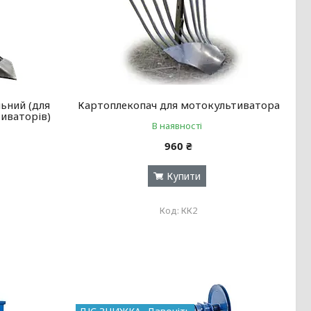
ьний (для
Картоплекопач для мотокультиватора
иваторів)
В наявності
960 ₴
Купити
КК2