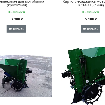
оплекопач для мотоблока
Картоплесаджалка мот
(грохотная)
КСМ-1Ц (синя)
В наявності
В наявності
3 900 ₴
5 100 ₴
Купити
Купити