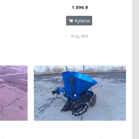
1 096 ₴
Купити
КК3