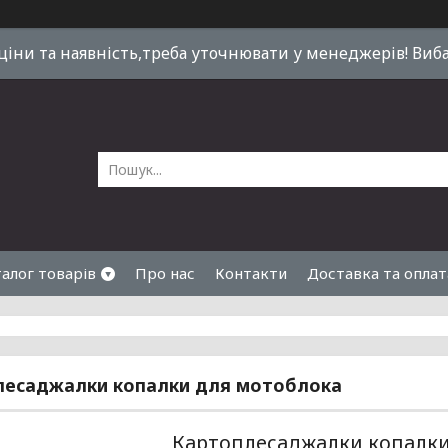
 ціни та наявність,треба уточнювати у менеджерів! Виб
алог товарів
Про нас
Контакти
Доставка та оплат
лесаджалки копалки для мотоблока
Картоплесаджалки копалки