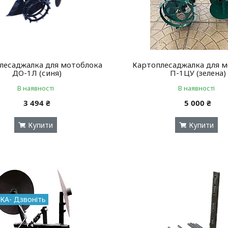
лесаджалка для мотоблока
Картоплесаджалка для 
ДО-1Л (синя)
П-1ЦУ (зелена)
В наявності
В наявності
3 494 ₴
5 000 ₴
Купити
Купити
КА- Дзвоніть