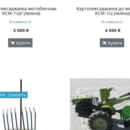
плесаджалка мотоблочная
Картоплесаджалка до м
КСМ-1ЦУ (зелена)
КСМ-1Ц (зелена
В наявності
В наявності
5 000 ₴
4 500 ₴
Купити
Купити
КА- Дзвоніть