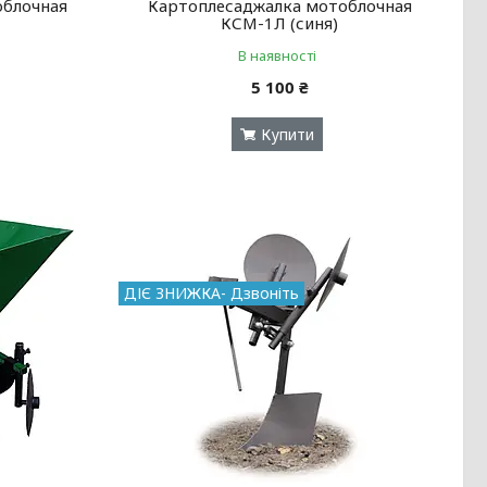
облочная
Картоплесаджалка мотоблочная
КСМ-1Л (синя)
В наявності
5 100 ₴
Купити
ДІЄ ЗНИЖКА- Дзвоніть