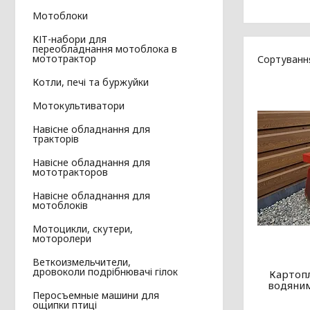
Мотоблоки
КІТ-набори для
переобладнання мотоблока в
мототрактор
Котли, печі та буржуйки
Мотокультиватори
Навісне обладнання для
тракторів
Навісне обладнання для
мототракторов
Навісне обладнання для
мотоблоків
Мотоцикли, скутери,
моторолери
Веткоизмельчители,
дровоколи подрібнювачі гілок
Картопл
водяни
Перосъемные машини для
ощипки птиці