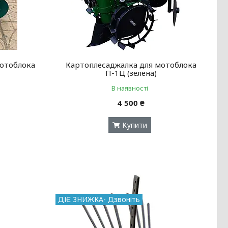
мотоблока
Картоплесаджалка для мотоблока
П-1Ц (зелена)
В наявності
4 500 ₴
Купити
ДІЄ ЗНИЖКА- Дзвоніть