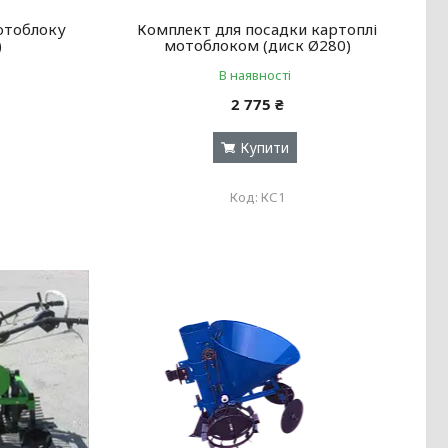
отоблоку
Комплект для посадки картоплі
)
мотоблоком (диск Ø280)
В наявності
2 775 ₴
Купити
КС1