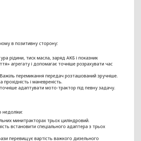
 чому в позитивну сторону:
ра рідини, тиск масла, заряд АКБ і показник
тя» агрегату і допомагає точніше розрахувати час
 Важіль перемикання передач розташований зручніше.
 прохідність і маневреність.
 точніше адаптувати мото-трактор під певну задачу.
.
о недоліки:
льних минитракторах трьох циліндровий.
ість встановити спеціального адаптера з трьох
 рази перевищує вартість важкого дизельного