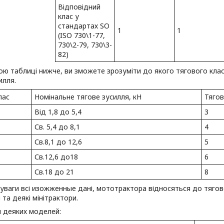
Відповідний
клас у
стандартах SO
1
1
(ISO 730\1-77,
730\2-79, 730\3-
82)
ю таблиці нижче, ви зможете зрозуміти до якого тягового клас
илля.
лас
Номінальне тягове зусилля, кН
Тягов
Від 1,8 до 5,4
3
Св. 5,4 до 8,1
4
Св.8,1 до 12,6
5
Св.12,6 до18
6
Св.18 до 21
8
уваги всі изожженные дані, мототрактора відносяться до тягово
та деякі мінітрактори.
я деяких моделей: