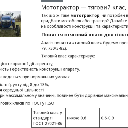
Мототрактор — тяговий клас, 
Так що ж таке
мототрактор
, чи потрібен 
придбати мотоблок або трактор? Давайте 
на особливості конструкції та характеристи
Поняття «тяговий клас» для сільг
Аналіз поняття «тяговий клас» будемо прово
79, 730\3-82).
Тяговий клас характеризує:
ієнт корисної дії агрегату;
ість і ефективність конструкції апарату.
к ведеться при нормальних умовах:
ість ґрунту від 8 до 18%;
я середньої щільності;
ри максимальному значенні, повинен бути дорівнює максимальн
гових класів по ГОСТу і ISO
Тяговий клас у
стандарті
нижче 0,6
0,6-0,9
ГОСТ 27021-86