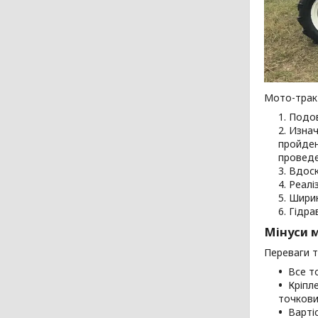
Мото-тракт
Подов
Изнач
пройден
проведе
Вдоск
Реалі
Ширин
Гідра
Мінуси 
Переваги т
Все т
Кріпл
точкови
Варті