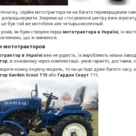
початку, серійні мототрактора не на багато перевершували сам
 допрацьовувати. Зокрема це стосувалося центру ваги агрегату, 
 це був той же мотоблок але четырьохколесный.
 років, як були створені перші
мототрактора в Україні,
їх якіс
зглянемо, що ж змінилося.
и мототракторов
трактор в Україні
вже не рідкість, їх виробляють кілька завод
тор
, в основному через комплектації, умов гарантії, доставки,
ядати кожну існуючу модель, то на це піде дуже багато часу, м
ор Garden Scout T15
або
Гарден Скаут
Т15.