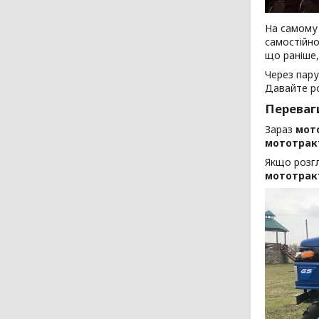
На самому 
самостійно
що раніше,
Через пару
Давайте ро
Переваг
Зараз
мото
мототрак
Якщо розгл
мототракт