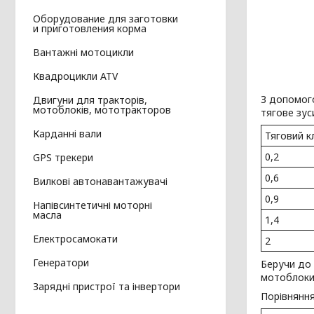
Оборудование для заготовки
и приготовления корма
Вантажні мотоцикли
Квадроцикли ATV
З допомого
Двигуни для тракторів,
мотоблоків, мототракторов
тягове зус
Карданні вали
Тяговий к
0,2
GPS трекери
0,6
Вилкові автонавантажувачі
0,9
Напівсинтетичні моторні
масла
1,4
Електросамокати
2
Генератори
Беручи до 
мотоблоки 
Зарядні пристрої та інвертори
Порівнянн