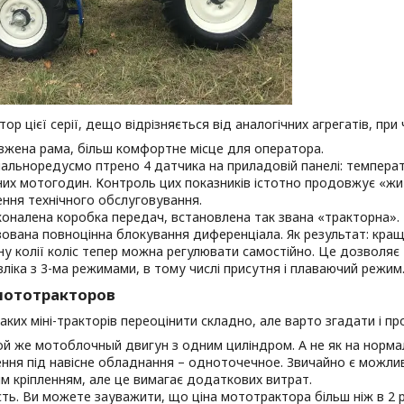
ор цієї серії, дещо відрізняється від аналогічних агрегатів, при
жена рама, більш комфортне місце для оператора.
альноредусмо птрено 4 датчика на приладовій панелі: температу
их мотогодин. Контроль цих показників істотно продовжує «жит
ння технічного обслуговування.
оналена коробка передач, встановлена так звана «тракторна».
зована повноцінна блокування диференціала. Як результат: краща
у колії коліс тепер можна регулювати самостійно. Це дозволяє
вліка з 3-ма режимами, в тому числі присутня і плаваючий режим
мототракторов
аких міні-тракторів переоцінити складно, але варто згадати і пр
ой же мотоблочный двигун з одним циліндром. А не як на норма
ення під навісне обладнання – одноточечное. Звичайно є можлив
м кріпленням, але це вимагає додаткових витрат.
сть. Ви можете зауважити, що ціна мототрактора більш ніж в 2