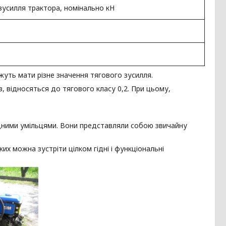
зусилля трактора, номінально кН
ожуть мати різне значення тягового зусилля.
, відносяться до тягового класу 0,2. При цьому,
одними умільцями. Вони представляли собою звичайну
х можна зустріти цілком гідні і функціональні