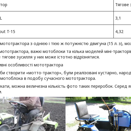
тор
Тягове 
L
3,1
out T-15
4,32
 мототрактора з однією і тією ж потужністю двигуна (15 л. з), м
мототрактора, важкі мотоблоки та кілька моделей міні-тракторів
 тягове зусилля у них може істотно відрізнятися.
ивні особливості мототрактора
би створити «мотто-трактор», були реалізовані кустарно, нар
 мотоблока в подобу сучасного мототрактора.
ати, можна величезна кількість фото таких переробок. Серед яки
.