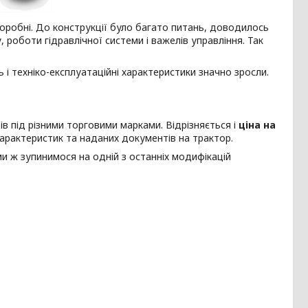
оробні. До конструкції було багато питань, доводилось
роботи гідравлічної системи і важелів управління. Так
ть і техніко-експлуатаційні характеристики значно зросли.
ів під різними торговими марками. Відрізняється і
ціна на
 характеристик та наданих документів на трактор.
и ж зупинимося на одній з останніх модифікацій