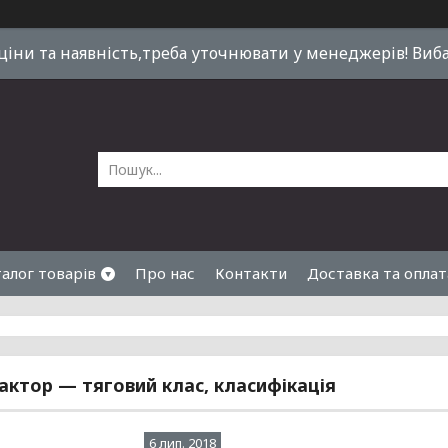
 ціни та наявність,треба уточнювати у менеджерів! Виб
алог товарів
Про нас
Контакти
Доставка та оплат
ктор — тяговий клас, класифікація
6 лип. 2018