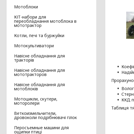
Мотоблоки
КІТ-набори для
переобладнання мотоблока в
мототрактор
Котли, печі та буржуйки
Мотокультиватори
Навісне обладнання для
тракторів
Коефіц
Навісне обладнання для
Надійн
мототракторов
Прорахуно
Навісне обладнання для
Волог
мотоблоків
Стерн
Мотоцикли, скутери,
ККД п
моторолери
Таблиця тя
Веткоизмельчители,
дровоколи подрібнювачі гілок
Перосъемные машини для
ощипки птиці