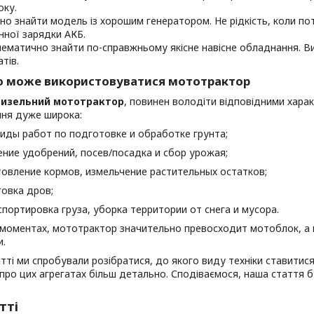
ку.
но знайти модель із хорошим генератором. Не рідкість, коли п
нної зарядки АКБ.
ематично знайти по-справжньому якісне навісне обладнання. 
тів.
о може використовуватися мототрактор
изельний мототрактор
, повинен володіти відповідними хара
ння дуже широка:
ы работ по подготовке и обработке грунта;
е удобрений, посев/посадка и сбор урожая;
ление кормов, измельчение растительных остатков;
вка дров;
ртировка груза, уборка территории от снега и мусора.
моментах, мототрактор значительно превосходит мотоблок, а в
и.
атті ми спробували розібратися, до якого виду техніки ставити
про цих агрегатах більш детально. Сподіваємося, наша стаття б
тті