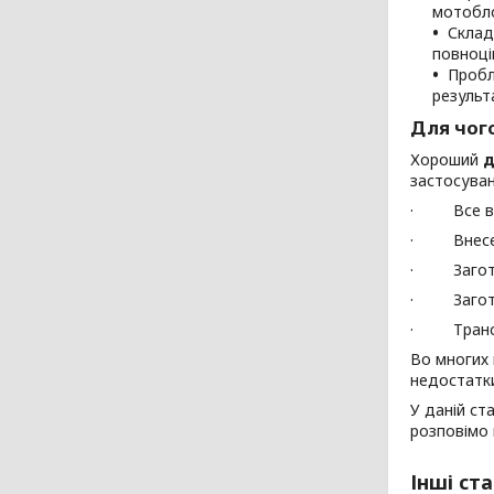
мотобло
Склад
повноці
Пробл
результа
Для чог
Хороший
д
застосува
· Все вид
· Внесени
· Заготов
· Загото
· Транспо
Во многих 
недостатк
У даній ст
розповімо 
Інші ста