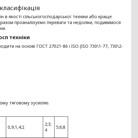
класифікація
він в якості сільськогосподарської техніки або краще
разом проаналізуємо переваги та недоліки, подивимося
ки.
осп техніки
дити на основі ГОСТ 27021-86 і ISO (ISO 730\1-77, 730\2-
ому тяговому зусиллю.
2;3;
0,9;1,4;2
5;6;8
4