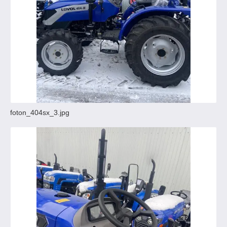
foton_404sx_3.jpg