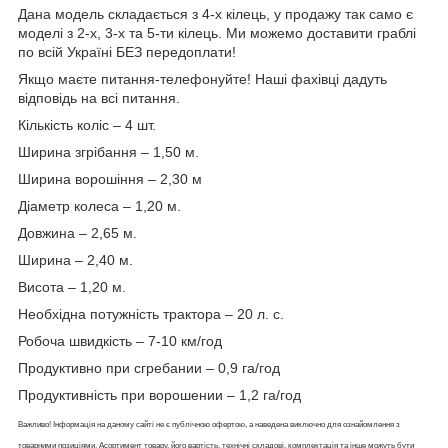
Дана модель складається з 4-х кілець, у продажу так само є
моделі з 2-х, 3-х та 5-ти кілець. Ми можемо доставити граблі
по всій Україні БЕЗ передоплати!
Якщо маєте питання-телефонуйте! Наші фахівці дадуть
відповідь на всі питання.
Кількість коліс – 4 шт.
Ширина згрібання – 1,50 м.
Ширина ворошіння – 2,30 м
Діаметр колеса – 1,20 м.
Довжина – 2,65 м.
Ширина – 2,40 м.
Висота – 1,20 м.
Необхідна потужність трактора – 20 л. с.
Робоча швидкість – 7-10 км/год
Продуктивно при сгребании – 0,9 га/год
Продуктивність при ворошении – 1,2 га/год
Важливо! Інформація на даному сайті не є публічною офертою, а наведена виключно для ознайомлення з
товарними позиціями. Асортимент товару, його вартість, технічні складові, комплектація та інше можуть бути