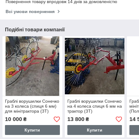
Повернення товару впродовж 14 днів за домовленістю
Всі умови повернення
Подібні товари компанії
Граблі ворушилки Сонечко
Граблі ворушилки Сонечко
Граб
на 3 колеса (спиця 6 мм)
на 4 колеса спиця 6 мм на
міні
для мінітрактора (3Т)
трактор (3Т)
(Пол
10 000
13 800
14 
₴
₴
Купити
Купити