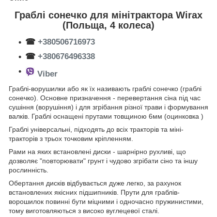
Граблі сонечко для мінітрактора Wirax
(Польща, 4 колеса)
☎
+380506716973
☎
+380676496338
Viber
Граблі-ворушилки або як їх називають граблі сонечко (граблі
сонечко). Основне призначення - перевертання сіна під час
сушіння (ворушіння) і для згрібання різної трави і формування
валків. Граблі оснащені прутами товщиною 6мм (оцинковка )
Граблі універсальні, підходять до всіх тракторів та міні-
тракторів з трьох точковим кріпленням.
Рами на яких встановлені диски - шарнірно рухливі, що
дозволяє "повторювати" грунт і чудово згрібати сіно та іншу
рослинність.
Обертання дисків відбувається дуже легко, за рахунок
встановлених якісних підшипників. Прути для граблів-
ворошилок повинні бути міцними і одночасно пружинистими,
тому виготовляються з високо вуглецевої сталі.