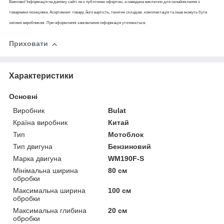
Важливо! Інформація на даному сайті не є публічною офертою, а наведена виключно для ознайомлення з
товарними позиціями. Асортимент товару, його вартість, технічні складові, комплектація та інше можуть бути
змінені виробником. При оформленні замовлення інформація уточнюється.
Приховати
Характеристики
Основні
Виробник
Bulat
Країна виробник
Китай
Тип
Мотоблок
Тип двигуна
Бензиновий
Марка двигуна
WM190F-S
Мінімальна ширина
80 см
обробки
Максимальна ширина
100 см
обробки
Максимальна глибина
20 см
обробки