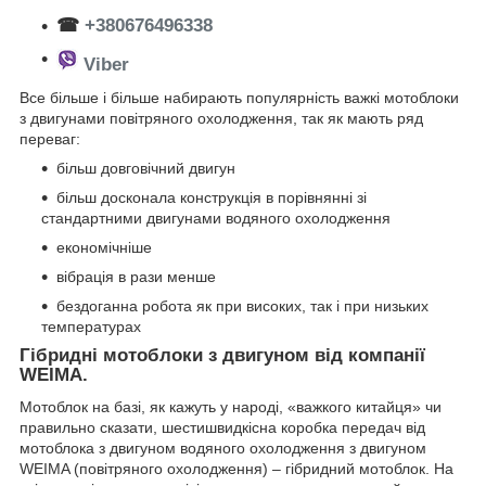
☎
+380676496338
Viber
Все більше і більше набирають популярність важкі мотоблоки
з двигунами повітряного охолодження, так як мають ряд
переваг:
більш довговічний двигун
більш досконала конструкція в порівнянні зі
стандартними двигунами водяного охолодження
економічніше
вібрація в рази менше
бездоганна робота як при високих, так і при низьких
температурах
Гібридні мотоблоки з двигуном від компанії
WEIMA.
Мотоблок на базі, як кажуть у народі, «важкого китайця» чи
правильно сказати, шестишвидкісна коробка передач від
мотоблока з двигуном водяного охолодження з двигуном
WEIMA (повітряного охолодження) – гібридний мотоблок. На