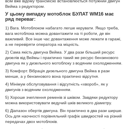
всім вже відому трансмісію встановлюється потужний двигун
Вейма з редуктором.
У цьому випадку мотоблок БУЛАТ WM16 має
ряд переваг:
1) Вага. Мотоблоком набагато легше керувати. Якщо треба,
вага мотоблока можна довантажити на ті роботи, де він
важливий. Все інше час довантаження може лежати в гаражі,
а не перевіряти оператора на міцність.
2) Сама якість двигуна Вейма. У два рази більший ресурс
дизелів від Веймы і практично такий же ресурс бензинового
двигуна як у дизельного мотоблоку з водяним охолодженням.
3) Комфорт. Вібрація дизельного двигуна Вейма в рази
менше, а у бензинового вона практично відсутня.
4) Мінімум обслуговування і відсутність «хвороб», як у
двигунів з водяним охолодженням.
5) Хороше зчеплення ременів зі шківом. Завдяки редуктору
можна використовувати ведучий шків великого діаметру.
6) Діапазон обертів двигуна. Він практично в два рази ширше.
Ось для наочності порівняльний графік швидкостей на різний
передачах двох мотоблоків.