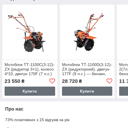
Мотоблок ТТ-1100С(3-12)-
Мотоблок ТТ-1100D(3-12)-
Мото
ZX (редуктор 3+1), колесо
ZX (редукторний), двигун
2(7л
4*10, двигун 170F (7 л.с.)
177F (9 л.с.) — бензин,
бенз
— бензин
редуктор 3+1, колесо 5*12
23 550
28 720
11 
₴
₴
Купити
Купити
Про нас
73% позитивних з 15 відгуків за рік