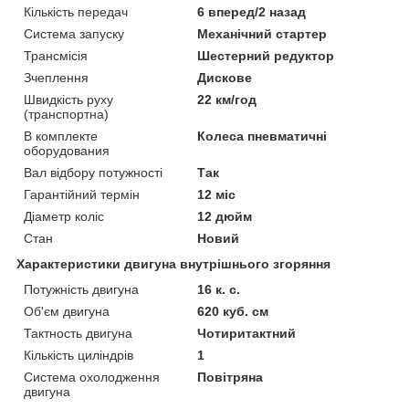
Кількість передач
6 вперед/2 назад
Система запуску
Механічний стартер
Трансмісія
Шестерний редуктор
Зчеплення
Дискове
Швидкість руху
22 км/год
(транспортна)
В комплекте
Колеса пневматичні
оборудования
Вал відбору потужності
Так
Гарантійний термін
12 міс
Діаметр коліс
12 дюйм
Стан
Новий
Характеристики двигуна внутрішнього згоряння
Потужність двигуна
16 к. с.
Об'єм двигуна
620 куб. см
Тактность двигуна
Чотиритактний
Кількість циліндрів
1
Система охолодження
Повітряна
двигуна