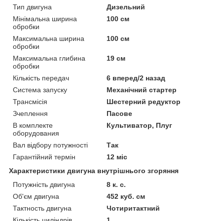
Тип двигуна
Дизельний
Мінімальна ширина
100 см
обробки
Максимальна ширина
100 см
обробки
Максимальна глибина
19 см
обробки
Кількість передач
6 вперед/2 назад
Система запуску
Механічний стартер
Трансмісія
Шестерний редуктор
Зчеплення
Пасове
В комплекте
Культиватор, Плуг
оборудования
Вал відбору потужності
Так
Гарантійний термін
12 міс
Характеристики двигуна внутрішнього згоряння
Потужність двигуна
8 к. с.
Об'єм двигуна
452 куб. см
Тактность двигуна
Чотиритактний
Кількість циліндрів
1