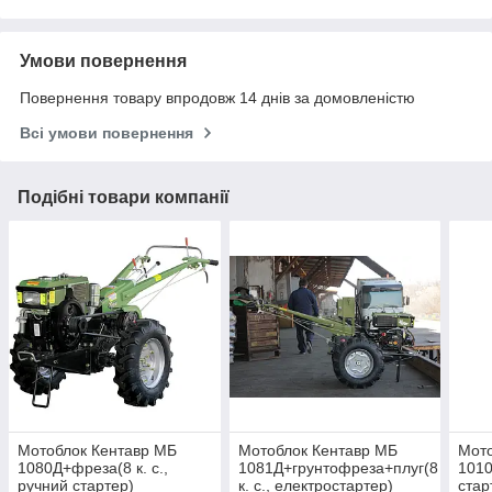
Умови повернення
Повернення товару впродовж 14 днів за домовленістю
Всі умови повернення
Подібні товари компанії
Мотоблок Кентавр МБ
Мотоблок Кентавр МБ
Мото
1080Д+фреза(8 к. с.,
1081Д+грунтофреза+плуг(8
1010
ручний стартер)
к. с., електростартер)
стар