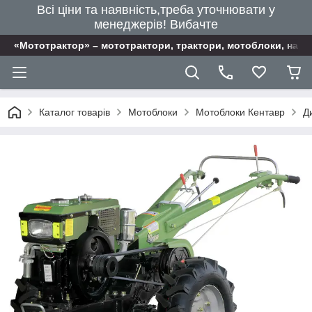
Всі ціни та наявність,треба уточнювати у
менеджерів! Вибачте
«Мототрактор» – мототрактори, трактори, мотоблоки, наві
Каталог товарів
Мотоблоки
Мотоблоки Кентавр
Д