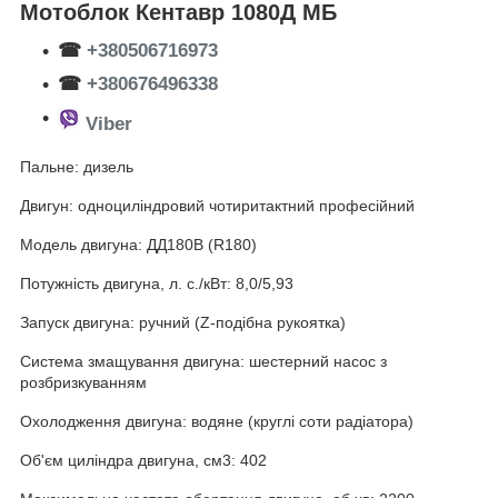
Мотоблок Кентавр 1080Д МБ
☎
+380506716973
☎
+380676496338
Viber
Пальне: дизель
Двигун: одноциліндровий чотиритактний професійний
Модель двигуна: ДД180В (R180)
Потужність двигуна, л. с./кВт: 8,0/5,93
Запуск двигуна: ручний (Z-подібна рукоятка)
Система змащування двигуна: шестерний насос з
розбризкуванням
Охолодження двигуна: водяне (круглі соти радіатора)
Об'єм циліндра двигуна, см3: 402