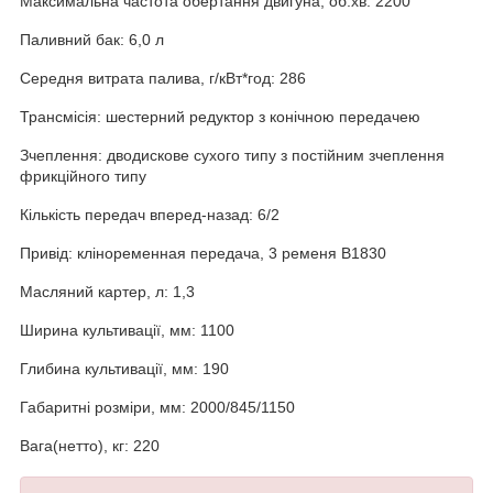
Максимальна частота обертання двигуна, об.хв: 2200
Паливний бак: 6,0 л
Середня витрата палива, г/кВт*год: 286
Трансмісія: шестерний редуктор з конічною передачею
Зчеплення: дводискове сухого типу з постійним зчеплення
фрикційного типу
Кількість передач вперед-назад: 6/2
Привід: кліноременная передача, 3 ременя B1830
Масляний картер, л: 1,3
Ширина культивації, мм: 1100
Глибина культивації, мм: 190
Габаритні розміри, мм: 2000/845/1150
Вага(нетто), кг: 220