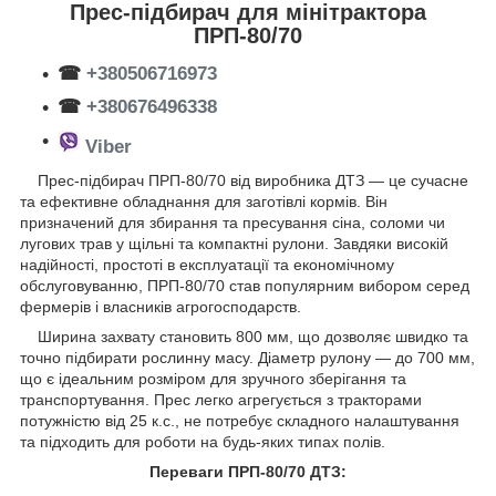
Прес-підбирач для мінітрактора
ПРП-80/70
☎
+380506716973
☎
+380676496338
Viber
Прес-підбирач ПРП-80/70 від виробника ДТЗ — це сучасне
та ефективне обладнання для заготівлі кормів. Він
призначений для збирання та пресування сіна, соломи чи
лугових трав у щільні та компактні рулони. Завдяки високій
надійності, простоті в експлуатації та економічному
обслуговуванню, ПРП-80/70 став популярним вибором серед
фермерів і власників агрогосподарств.
Ширина захвату становить 800 мм, що дозволяє швидко та
точно підбирати рослинну масу. Діаметр рулону — до 700 мм,
що є ідеальним розміром для зручного зберігання та
транспортування. Прес легко агрегується з тракторами
потужністю від 25 к.с., не потребує складного налаштування
та підходить для роботи на будь-яких типах полів.
Переваги ПРП-80/70 ДТЗ: