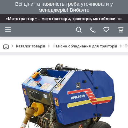
Всі ціни та наявність,треба уточнювати у
менеджерів! Вибачте
«Мототрактор» – мототрактори, трактори, мотоблоки, наві
Каталог товарів
Навісне обладнання для тракторів
П