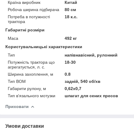
Країна виробник
Китай
Робоча ширина підбирача
80 см
Потреба в потужності
18 к.с.
трактора
Габаритні розміри
Маса
492 кг
Користувальницькі характеристики
Тип
напівнавісний, рулонний
Потужність трактора що
18-30
агрегатується, л. с.
Ширина захоплення, м
0.8
Тип ВОМ
задній, 540 об/хв
Габарити рулону, м
0,62x0,7
Тип в'язального мотузки
шпагат для сених пресов
Приховати
Умови доставки