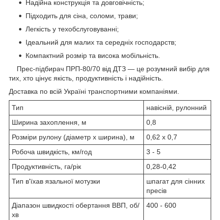
Надійна конструкція та довговічність;
Підходить для сіна, соломи, трави;
Легкість у техобслуговуванні;
Ідеальний для малих та середніх господарств;
Компактний розмір та висока мобільність.
Прес-підбирач ПРП-80/70 від ДТЗ — це розумний вибір для
тих, хто цінує якість, продуктивність і надійність.
Доставка по всій Україні транспортними компаніями.
Тип
навісній, рулонний
Ширина захоплення, м
0,8
Розміри рулону (діаметр х ширина), м
0,62 х 0,7
Робоча швидкість, км/год
3 - 5
Продуктивність, га/рік
0,28-0,42
Тип в'їхав язальної мотузки
шпагат для сінних
пресів
Діапазон швидкості обертання ВВП, об/
400 - 600
хв