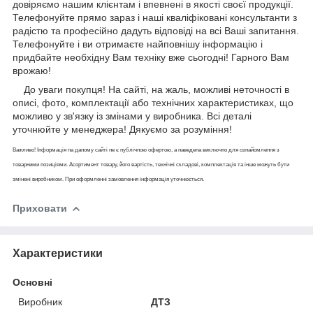
довіряємо нашим клієнтам і впевнені в якості своєї продукції.
Телефонуйте прямо зараз і наші кваліфіковані консультанти з
радістю та професійно дадуть відповіді на всі Ваші запитання.
Телефонуйте і ви отримаєте найповнішу інформацію і
придбайте необхідну Вам техніку вже сьогодні! Гарного Вам
врожаю!
До уваги покупця! На сайті, на жаль, можливі неточності в
описі, фото, комплектації або технічних характеристиках, що
можливо у зв'язку із змінами у виробника. Всі деталі
уточнюйте у менеджера! Дякуємо за розуміння!
Важливо! Інформація на даному сайті не є публічною офертою, а наведена виключно для ознайомлення з
товарними позиціями. Асортимент товару, його вартість, технічні складові, комплектація та інше можуть бути
змінені виробником. При оформленні замовлення інформація уточнюється.
Приховати
Характеристики
Основні
Виробник
ДТЗ