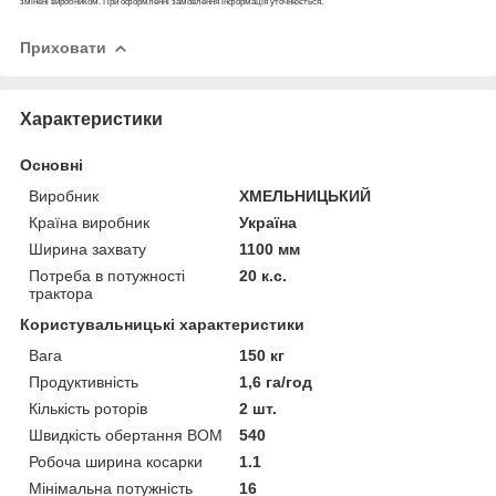
змінені виробником. При оформленні замовлення інформація уточнюється.
Приховати
Характеристики
Основні
Виробник
ХМЕЛЬНИЦЬКИЙ
Країна виробник
Україна
Ширина захвату
1100 мм
Потреба в потужності
20 к.с.
трактора
Користувальницькі характеристики
Вага
150 кг
Продуктивність
1,6 га/год
Кількість роторів
2 шт.
Швидкість обертання ВОМ
540
Робоча ширина косарки
1.1
Мінімальна потужність
16