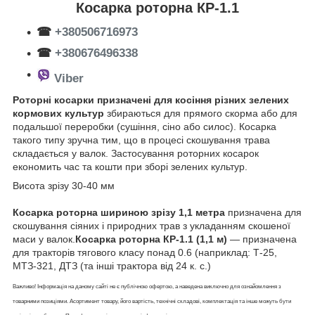
Косарка роторна КР-1.1
☎
+380506716973
☎
+380676496338
Viber
Роторні косарки призначені для косіння різних зелених
кормових культур
збираються для прямого скорма або для
подальшої переробки (сушіння, сіно або силос). Косарка
такого типу зручна тим, що в процесі скошування трава
складається у валок. Застосування роторних косарок
економить час та кошти при зборі зелених культур.
Висота зрізу 30-40 мм
Косарка роторна шириною зрізу 1,1 метра
призначена для
скошування сіяних і природних трав з укладанням скошеної
маси у валок.
Косарка роторна КР-1.1 (1,1 м)
― призначена
для тракторів тягового класу понад 0.6 (наприклад: Т-25,
МТЗ-321, ДТЗ (та інші трактора від 24 к. с.)
Важливо! Інформація на даному сайті не є публічною офертою, а наведена виключно для ознайомлення з
товарними позиціями. Асортимент товару, його вартість, технічні складові, комплектація та інше можуть бути