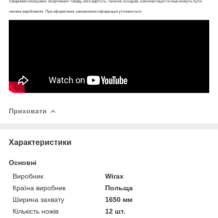
товарними позиціями. Асортимент товару, його вартість, технічні складові, комплектація та інше можуть бути
змінені виробником. При оформленні замовлення інформація уточнюється.
Приховати
Характеристики
Основні
Виробник
Wirax
Країна виробник
Польща
Ширина захвату
1650 мм
Кількість ножів
12 шт.