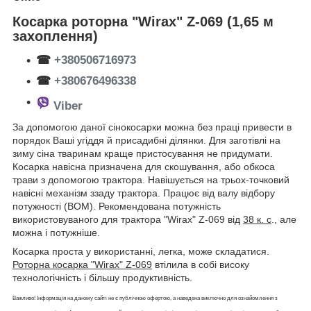
Косарка роторна "Wirax" Z-069 (1,65 м
захоплення)
☎
+380506716973
☎
+380676496338
Viber
За допомогою даної сінокосарки можна без праці привести в
порядок Ваші угіддя й присадибні ділянки. Для заготівлі на
зиму сіна тваринам краще пристосування не придумати.
Косарка навісна призначена для скошування, або обкоса
трави з допомогою трактора. Навішується на трьох-точковий
навісні механізм ззаду трактора. Працює від валу відбору
потужності (ВОМ). Рекомендована потужність
використовуваного для трактора "Wirax" Z-069 від
38 к. с
., але
можна і потужніше.
Косарка проста у використанні, легка, може складатися.
Роторна косарка "Wirax" Z-069
втілила в собі високу
технологічність і більшу продуктивність.
Важливо! Інформація на даному сайті не є публічною офертою, а наведена виключно для ознайомлення з