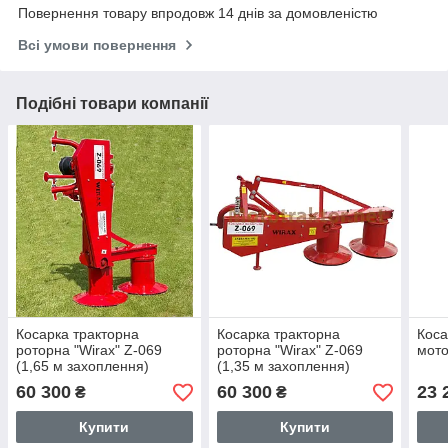
Повернення товару впродовж 14 днів за домовленістю
Всі умови повернення
Подібні товари компанії
Косарка тракторна
Косарка тракторна
Коса
роторна "Wirax" Z-069
роторна "Wirax" Z-069
мото
(1,65 м захоплення)
(1,35 м захоплення)
60 300
60 300
23 
₴
₴
Купити
Купити