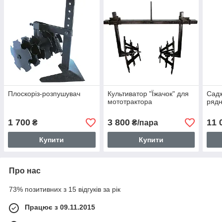
Плоскоріз-розпушувач
Культиватор "Їжачок" для
Садж
мототрактора
рядн
1 700
3 800
11 
₴
₴/пара
Купити
Купити
Про нас
73% позитивних з 15 відгуків за рік
Працює з 09.11.2015