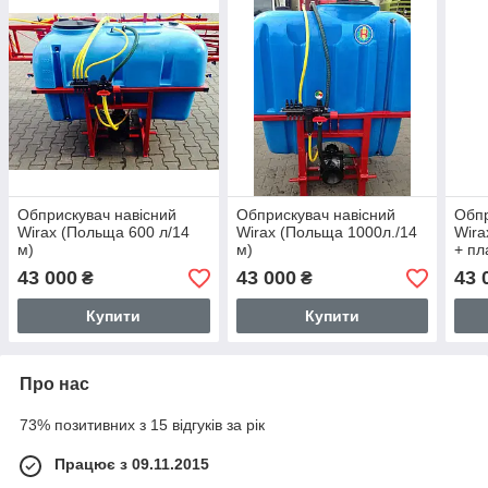
Обприскувач навісний
Обприскувач навісний
Обпр
Wirax (Польща 600 л/14
Wirax (Польща 1000л./14
Wira
м)
м)
+ пл
43 000
43 000
43 
₴
₴
Купити
Купити
Про нас
73% позитивних з 15 відгуків за рік
Працює з 09.11.2015