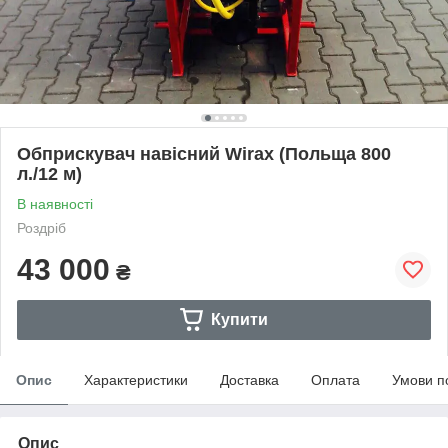
Обприскувач навісний Wirax (Польща 800
л./12 м)
В наявності
Роздріб
43 000
₴
Купити
Опис
Характеристики
Доставка
Оплата
Умови п
Опис