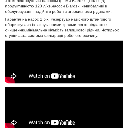
Укомплектовується насосом фірми Biardzki (Польща)
продуктивністю 120 л/хв,насоси Biardzki невибагливі в
обслуговуванні надійні в роботі з агресивними рідинами.
Гарантія на насос 1 рік. Резервуар навісного штангового
обприскувача із закругленими краями легко піддається
очищенню,мінімальна кількість залишкової рідини. Чотирьох
ступінчаста система фільтрації робочого розчину.