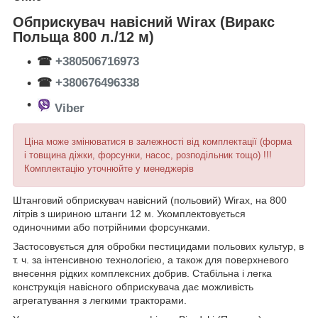
Обприскувач навісний Wirax (Виракс
Польща 800 л./12 м)
☎
+380506716973
☎
+380676496338
Viber
Ціна може змінюватися в залежності від комплектації (форма
і товщина діжки, форсунки, насос, розподільник тощо) !!!
Комплектацію уточнюйте у менеджерів
Штанговий обприскувач навісний (польовий) Wirax, на 800
літрів з шириною штанги 12 м. Укомплектовується
одиночними або потрійними форсунками.
Застосовується для обробки пестицидами польових культур, в
т. ч. за інтенсивною технологією, а також для поверхневого
внесення рідких комплексних добрив. Стабільна і легка
конструкція навісного обприскувача дає можливість
агрегатування з легкими тракторами.