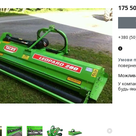
175 50
+380 (50
поверне
У компан
будь-як