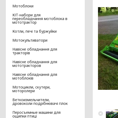
Мотоблоки
КІТ-набори для
переобладнання мотоблока в
мототрактор
Котли, печі та буржуйки
Мотокультиватори
Навісне обладнання для
тракторів
Навісне обладнання для
мототракторов
Навісне обладнання для
мотоблоків
Мотоцикли, скутери,
моторолери
Веткоизмельчители,
дровоколи подрібнювачі гілок
Перосъемные машини для
ощипки птиці