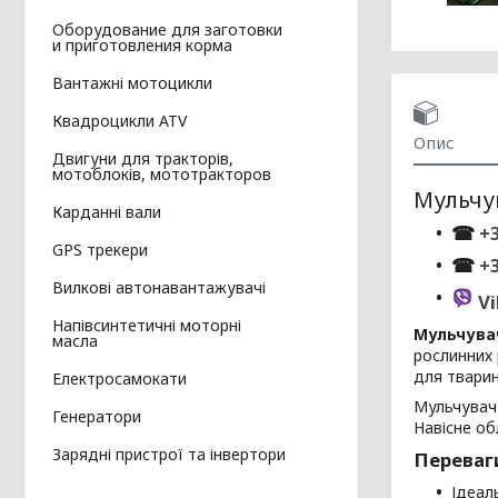
Оборудование для заготовки
и приготовления корма
Вантажні мотоцикли
Квадроцикли ATV
Опис
Двигуни для тракторів,
мотоблоків, мототракторов
Мульчув
Карданні вали
☎
+3
GPS трекери
☎
+
Вилкові автонавантажувачі
Vi
Напівсинтетичні моторні
Мульчувач
масла
рослинних 
для тварин
Електросамокати
Мульчувач 
Генератори
Навісне об
Зарядні пристрої та інвертори
Переваг
Ідеал