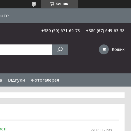
Кошик
ачте
+380 (50) 671-69-73
+380 (67) 649-63-38
Кошик
а
Відгуки
Фотогалерея
сті
Код:
TL-280