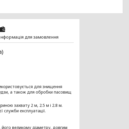
Інформація для замовлення
а)
икористовується для знищення
урудзи, а також для обробки пасовищ
ною захвату 2 м, 2.5 м і 2.8 м.
ї служби експлуатації.
, його великому діаметру, довгим