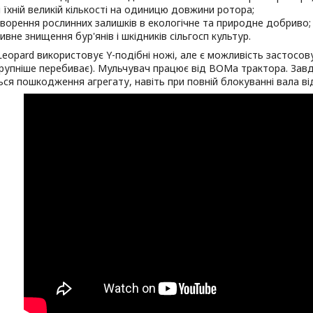
і їхній великій кількості на одиницю довжини ротора;
ворення рослинних залишків в екологічне та природне добриво;
ивне знищення бур'янів і шкідників сільгосп культур.
eopard використовує Y-подібні ножі, але є можливість застосову
рупніше перебиває). Мульчувач працює від ВОМа трактора. Зав
ся пошкодження агрегату, навіть при повній блокуванні вала ві