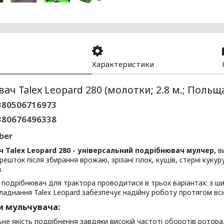
Характеристики
ач Talex Leopard 280 (молотки; 2.8 м.; Польщ
80506716973
380676496338
ber
 Talex Leopard 280 - універсальний подрібнювач мулчер,
в
решток після збирання врожаю, зрізані гілок, кущів, стерні кук
.
подрібнювач для трактора проводитися в трьох варіантах: з шири
ладнання Talex Leopard забезпечує надійну роботу протягом всіє
и мульчувача:
ьне якість подрібнення завдяки високій частоті оборотів ротора