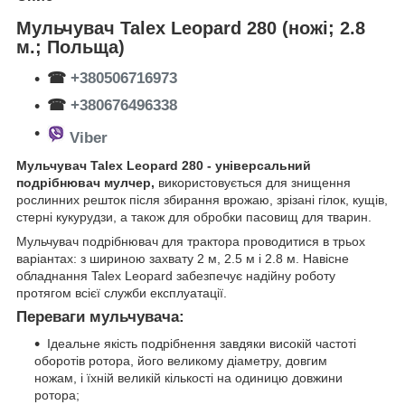
Мульчувач Talex Leopard 280 (ножі; 2.8
м.; Польща)
☎
+380506716973
☎
+380676496338
Viber
Мульчувач Talex Leopard 280 - універсальний
подрібнювач мулчер,
використовується для знищення
рослинних решток після збирання врожаю, зрізані гілок, кущів,
стерні кукурудзи, а також для обробки пасовищ для тварин.
Мульчувач подрібнювач для трактора проводитися в трьох
варіантах: з шириною захвату 2 м, 2.5 м і 2.8 м. Навісне
обладнання Talex Leopard забезпечує надійну роботу
протягом всієї служби експлуатації.
Переваги мульчувача:
Ідеальне якість подрібнення завдяки високій частоті
оборотів ротора, його великому діаметру, довгим
ножам, і їхній великій кількості на одиницю довжини
ротора;