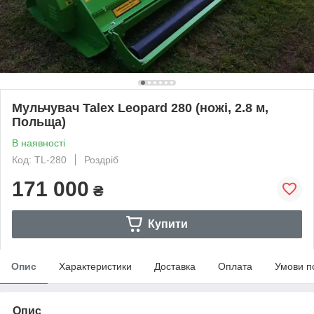
Мульчувач Talex Leopard 280 (ножі, 2.8 м,
Польща)
В наявності
Код: TL-280
Роздріб
171 000
₴
Купити
Опис
Характеристики
Доставка
Оплата
Умови п
Опис