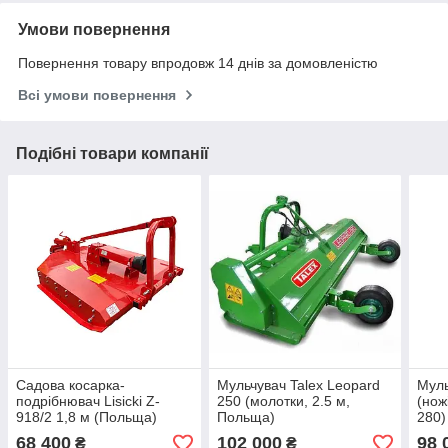
Умови повернення
Повернення товару впродовж 14 днів за домовленістю
Всі умови повернення
Подібні товари компанії
Садова косарка-
Мульчувач Talex Leopard
Муль
подрібнювач Lisicki Z-
250 (молотки, 2.5 м,
(нож
918/2 1,8 м (Польща)
Польща)
280)
68 400
102 000
98 
₴
₴