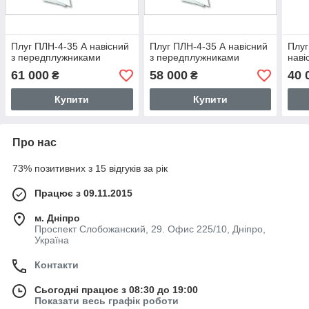
Плуг ПЛН-4-35 А навісний
Плуг ПЛН-4-35 А навісний
Плуг
з передплужниками
з передплужниками
наві
61 000
58 000
40 
₴
₴
Купити
Купити
Про нас
73% позитивних з 15 відгуків за рік
Працює з 09.11.2015
м. Дніпро
Проспект Слобожанский, 29. Офис 225/10, Дніпро,
Україна
Контакти
Сьогодні працює з 08:30 до 19:00
Показати весь графік роботи