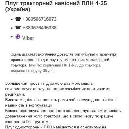
Плуг тракторний навісний ПЛН 4-35
(Україна)
☎
+380506716973
☎
+380676496338
Viber
Зміна ширини захоплення дозволяє оптимізувати параметри
оранки залежно від стану грунту і тягових можливостей
трактора.
Плуг 4-х корпусний ПЛН 4-35 до трактора,
шириною корпусу 35 див.
Збільшений просвіт під рамою дає можливість
використовувати плуг на полях засмічених пожнивними
рештками.
Висока міцність і жорсткість рами забезпечує довговічність і
надійність в експлуатації
Бокове розташування опорного колеса плуга дає можливість
довантаження коліс трактора, що в свою чергу покращує
зчеплення їх з грунтом.
Плуг односторонній ПЛН навішується в основному на