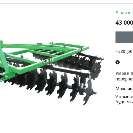
В наявно
43 000
+380 (50
поверне
У компан
будь-як