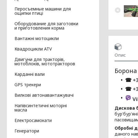
Перосъемные машини для
ощипки птиці
Оборудование для заготовки
и приготовления корма
Вантажні мотоцикли
Квадроцикли ATV
Опис
Двигуни для тракторів,
мотоблоків, мототракторов
Борона 
Карданні вали
☎
+3
GPS трекери
☎
+
Вилкові автонавантажувачі
Vi
Напівсинтетичні моторні
Дискова б
масла
бур'бур'ян
пасовищам
Електросамокати
Обробні д
Генератори
даного нав