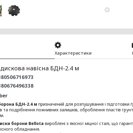
Характеристики
дискова навісна БДН-2.4 м
80506716973
380676496338
ber
орона БДН-2.4 м
призначений для розпушування і підготовки ґр
ів та подрібнення пожнивних залишків, оброблення пластів грунт
и.
иски борони Bellota
вироблені з якісної міцної сталі, що гара
існого обладнання.