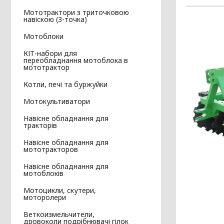
Мототрактори з триточковою
навіскою (3-точка)
Мотоблоки
КІТ-набори для
переобладнання мотоблока в
мототрактор
Котли, печі та буржуйки
Мотокультиватори
Навісне обладнання для
тракторів
Навісне обладнання для
мототракторов
Навісне обладнання для
мотоблоків
Мотоцикли, скутери,
моторолери
Веткоизмельчители,
дровоколи подрібнювачі гілок