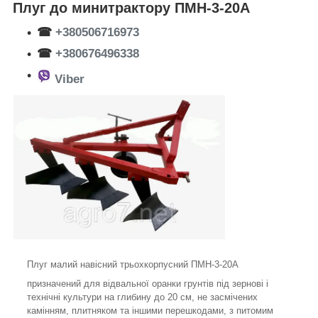
Плуг до минитрактору ПМН-3-20А
☎
+380506716973
☎
+380676496338
Viber
Плуг малий навісний трьохкорпусний ПМН-3-20А
призначений для відвальної оранки грунтів під зернові і
технічні культури на глибину до 20 см, не засмічених
камінням, плитняком та іншими перешкодами, з питомим