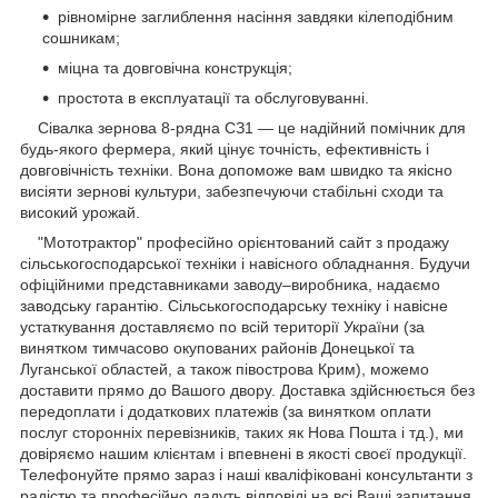
рівномірне заглиблення насіння завдяки кілеподібним
сошникам;
міцна та довговічна конструкція;
простота в експлуатації та обслуговуванні.
Сівалка зернова 8-рядна СЗ1 — це надійний помічник для
будь-якого фермера, який цінує точність, ефективність і
довговічність техніки. Вона допоможе вам швидко та якісно
висіяти зернові культури, забезпечуючи стабільні сходи та
високий урожай.
"Мототрактор" професійно орієнтований сайт з продажу
сільськогосподарської техніки і навісного обладнання. Будучи
офіційними представниками заводу–виробника, надаємо
заводську гарантію. Сільськогосподарську техніку і навісне
устаткування доставляємо по всій території України (за
винятком тимчасово окупованих районів Донецької та
Луганської областей, а також півострова Крим), можемо
доставити прямо до Вашого двору. Доставка здійснюється без
передоплати і додаткових платежів (за винятком оплати
послуг сторонніх перевізників, таких як Нова Пошта і тд.), ми
довіряємо нашим клієнтам і впевнені в якості своєї продукції.
Телефонуйте прямо зараз і наші кваліфіковані консультанти з
радістю та професійно дадуть відповіді на всі Ваші запитання.