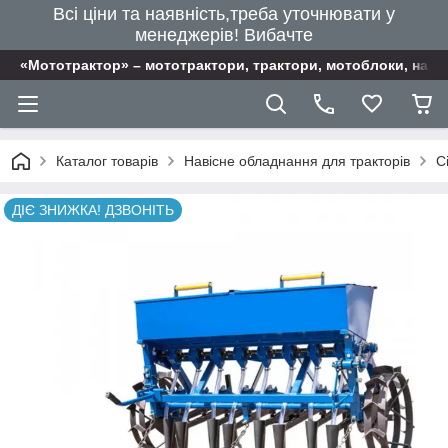
Всі ціни та наявність,треба уточнювати у
менеджерів! Вибачте
«Мототрактор» – мототрактори, трактори, мотоблоки, наві
Каталог товарів
Навісне обладнання для тракторів
С
ДІЄ ЗНИЖКА! ДЗВОНІТЬ