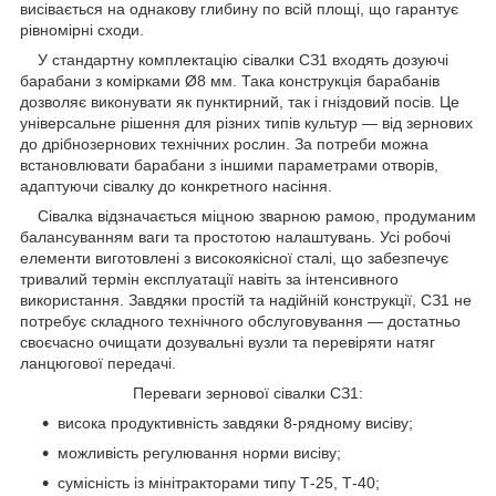
висівається на однакову глибину по всій площі, що гарантує
рівномірні сходи.
У стандартну комплектацію сівалки СЗ1 входять дозуючі
барабани з комірками Ø8 мм. Така конструкція барабанів
дозволяє виконувати як пунктирний, так і гніздовий посів. Це
універсальне рішення для різних типів культур — від зернових
до дрібнозернових технічних рослин. За потреби можна
встановлювати барабани з іншими параметрами отворів,
адаптуючи сівалку до конкретного насіння.
Сівалка відзначається міцною зварною рамою, продуманим
балансуванням ваги та простотою налаштувань. Усі робочі
елементи виготовлені з високоякісної сталі, що забезпечує
тривалий термін експлуатації навіть за інтенсивного
використання. Завдяки простій та надійній конструкції, СЗ1 не
потребує складного технічного обслуговування — достатньо
своєчасно очищати дозувальні вузли та перевіряти натяг
ланцюгової передачі.
Переваги зернової сівалки СЗ1:
висока продуктивність завдяки 8-рядному висіву;
можливість регулювання норми висіву;
сумісність із мінітракторами типу Т-25, Т-40;