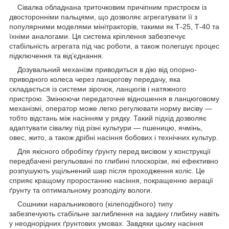
Сівалка обладнана триточковим причіпним пристроєм із
двосторонніми пальцями, що дозволяє агрегатувати її з
популярними моделями мінітракторів, такими як Т-25, Т-40 та
їхніми аналогами. Ця система кріплення забезпечує
стабільність агрегата під час роботи, а також полегшує процес
підключення та від’єднання.
Дозувальний механізм приводиться в дію від опорно-
приводного колеса через ланцюгову передачу, яка
складається із системи зірочок, ланцюгів і натяжного
пристрою. Змінюючи передаточне відношення в ланцюговому
механізмі, оператор може легко регулювати норму висіву —
тобто відстань між насінням у рядку. Такий підхід дозволяє
адаптувати сівалку під різні культури — пшеницю, ячмінь,
овес, жито, а також дрібні насіння бобових і технічних культур.
Для якісного обробітку ґрунту перед висівом у конструкції
передбачені регульовані по глибині плоскорізи, які ефективно
розпушують ущільнений шар після проходження коліс. Це
сприяє кращому проростанню насіння, покращенню аерації
ґрунту та оптимальному розподілу вологи.
Сошники наральникового (кілеподібного) типу
забезпечують стабільне заглиблення на задану глибину навіть
у неоднорідних ґрунтових умовах. Завдяки цьому насіння