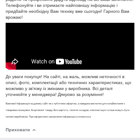
Телефонуйте і ви отримаєте найповнішу інформацію і
придбайте необхідну Вам техніку вже сьогодні! Гарного Вам
врожаю!
До уваги покупця! На сайті, на жаль, можливі неточності в
описі, фото, комплектації або технічних характеристиках, що
можливо у зв'язку із змінами у виробника. Всі деталі
уточнюйте у менеджера! Дякуємо за розуміння!
Важливо! Інформація на даному сайті не є публічною офертою, а наведена виключно для ознайомлення з
товарними позиціями. Асортимент товару, його вартість, технічні складові, комплектація та інше можуть бути
змінені виробником. При оформленні замовлення інформація уточнюється.
Приховати