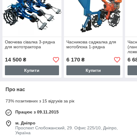
Овочева сівалка 3-рядна
Часникова саджалка для
Часн
для мототрактора
мотоблока 1-рядна
(лан
ложк
14 500
6 170
6 6
₴
₴
Купити
Купити
Про нас
73% позитивних з 15 відгуків за рік
Працює з 09.11.2015
м. Дніпро
Проспект Слобожанский, 29. Офис 225/10, Дніпро,
Україна