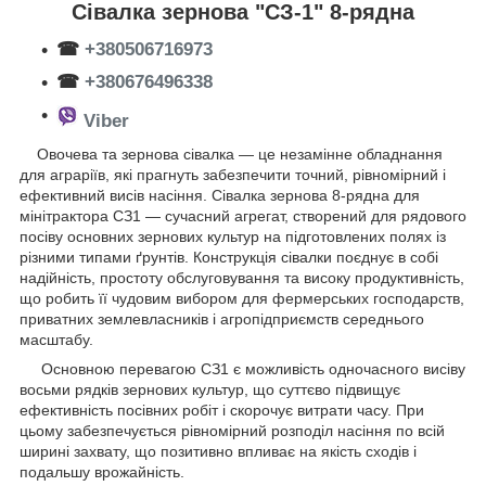
Сівалка зернова "СЗ-1" 8-рядна
☎
+380506716973
☎
+380676496338
Viber
Овочева та зернова сівалка — це незамінне обладнання
для аграріїв, які прагнуть забезпечити точний, рівномірний і
ефективний висів насіння. Сівалка зернова 8-рядна для
мінітрактора СЗ1 — сучасний агрегат, створений для рядового
посіву основних зернових культур на підготовлених полях із
різними типами ґрунтів. Конструкція сівалки поєднує в собі
надійність, простоту обслуговування та високу продуктивність,
що робить її чудовим вибором для фермерських господарств,
приватних землевласників і агропідприємств середнього
масштабу.
Основною перевагою СЗ1 є можливість одночасного висіву
восьми рядків зернових культур, що суттєво підвищує
ефективність посівних робіт і скорочує витрати часу. При
цьому забезпечується рівномірний розподіл насіння по всій
ширині захвату, що позитивно впливає на якість сходів і
подальшу врожайність.