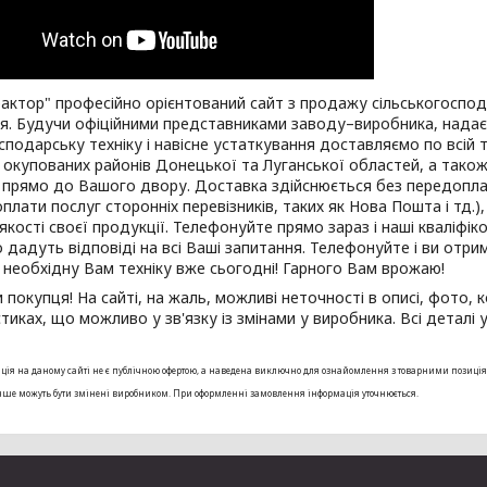
ор" професійно орієнтований сайт з продажу сільськогосподар
я. Будучи офіційними представниками заводу–виробника, надає
сподарську техніку і навісне устаткування доставляємо по всій т
окупованих районів Донецької та Луганської областей, а тако
прямо до Вашого двору. Доставка здійснюється без передоплат
плати послуг сторонніх перевізників, таких як Нова Пошта і тд.)
 якості своєї продукції. Телефонуйте прямо зараз і наші кваліфік
 дадуть відповіді на всі Ваші запитання. Телефонуйте і ви отри
необхідну Вам техніку вже сьогодні! Гарного Вам врожаю!
окупця! На сайті, на жаль, можливі неточності в описі, фото, к
тиках, що можливо у зв'язку із змінами у виробника. Всі детал
ія на даному сайті не є публічною офертою, а наведена виключно для ознайомлення з товарними позиціями. 
інше можуть бути змінені виробником. При оформленні замовлення інформація уточнюється.