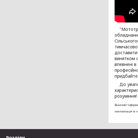
"Мототракт
обладнанн
Сільського
тимчасово 
доставити 
винятком о
впевнені в
професійно
придбайте 
До уваги п
характерис
розуміння!
Важливо! Інформац
комплектація та 
Розділи