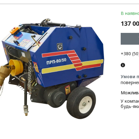
В наявно
137 00
+380 (50
поверне
У компан
будь-як