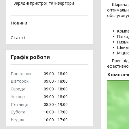
Зарядні пристрої та інвертори
Ширина за
оптимально
обслуговує
Новини
Компа
Підхо
Статті
Низьк
Швидк
Міцніс
Графік роботи
Прес-підби
ефективної
Понеділок
09:00
18:00
Комплект
Вівторок
09:00
18:00
Середа
09:00
18:00
Четвер
09:00
18:00
Пʼятниця
08:30
19:00
Субота
10:00
17:00
Неділя
10:00
17:00