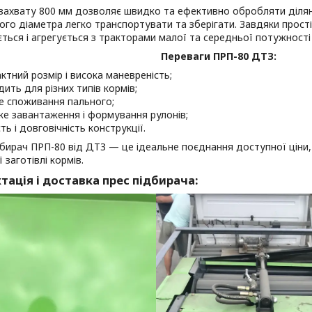
хвату 800 мм дозволяє швидко та ефективно обробляти ділянк
го діаметра легко транспортувати та зберігати. Завдяки простій
ться і агрегується з тракторами малої та середньої потужності в
Переваги ПРП-80 ДТЗ:
ктний розмір і висока маневреність;
дить для різних типів кормів;
е споживання пального;
е завантаження і формування рулонів;
ть і довговічність конструкції.
рач ПРП-80 від ДТЗ — це ідеальне поєднання доступної ціни, 
 заготівлі кормів.
ація і доставка прес підбирача: