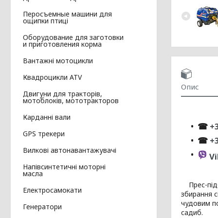
Перосъемные машини для
ощипки птиці
Оборудование для заготовки
и приготовления корма
Вантажні мотоцикли
Квадроцикли ATV
Опис
Двигуни для тракторів,
мотоблоків, мототракторов
Карданні вали
☎
+3
GPS трекери
☎
+
Вилкові автонавантажувачі
Vi
Напівсинтетичні моторні
масла
Прес-підби
Електросамокати
збирання с
чудовим по
Генератори
садиб.