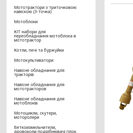
Мототрактори з триточковою
навіскою (3-точка)
Мотоблоки
КІТ-набори для
переобладнання мотоблока в
мототрактор
Котли, печі та буржуйки
Мотокультиватори
Навісне обладнання для
тракторів
Навісне обладнання для
мототракторов
Навісне обладнання для
мотоблоків
Мотоцикли, скутери,
моторолери
Веткоизмельчители,
дровоколи подрібнювачі гілок