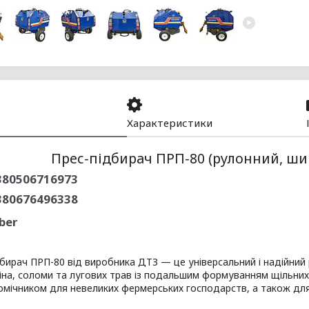
Характеристики
Прес-підбирач ПРП-80 (рулонний, ши
80506716973
380676496338
ber
рач ПРП-80 від виробника ДТЗ — це універсальний і надійний 
іна, соломи та лугових трав із подальшим формуванням щільних 
мічником для невеликих фермерських господарств, а також для 