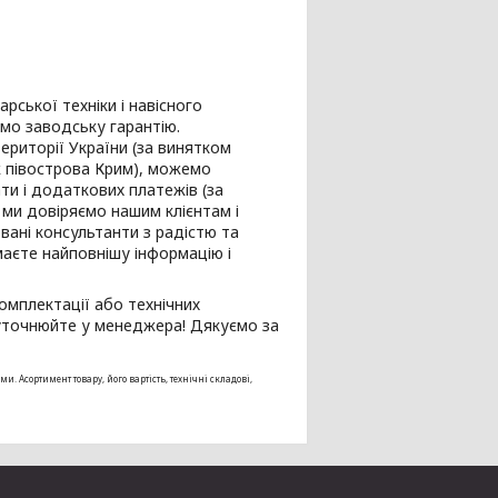
ської техніки і навісного
мо заводську гарантію.
ериторії України (за винятком
ж півострова Крим), можемо
и і додаткових платежів (за
, ми довіряємо нашим клієнтам і
овані консультанти з радістю та
маєте найповнішу інформацію і
омплектації або технічних
і уточнюйте у менеджера! Дякуємо за
Асортимент товару, його вартість, технічні складові,