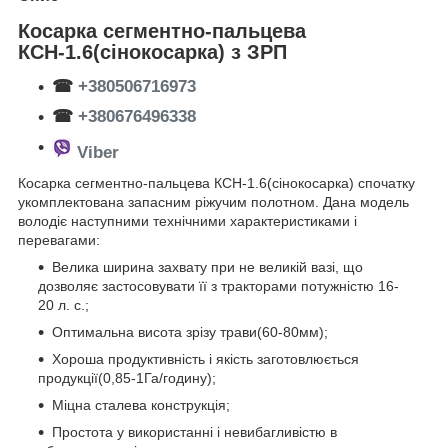
Косарка сегментно-пальцева
КСН-1.6(сінокосарка) з ЗРП
☎
+380506716973
☎
+380676496338
Viber
Косарка сегментно-пальцева КСН-1.6(сінокосарка) спочатку
укомплектована запасним ріжучим полотном. Дана модель
володіє наступними технічними характеристиками і
перевагами:
Велика ширина захвату при не великій вазі, що
дозволяє застосовувати її з тракторами потужністю 16-
20 л. с.;
Оптимальна висота зрізу трави(60-80мм);
Хороша продуктивність і якість заготовлюється
продукції(0,85-1Га/годину);
Міцна сталева конструкція;
Простота у використанні і невибагливістю в