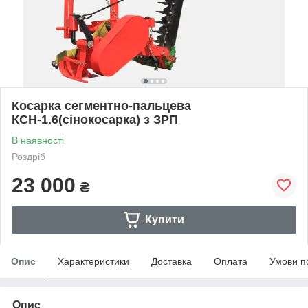
Косарка сегментно-пальцева
КСН-1.6(сінокосарка) з ЗРП
В наявності
Роздріб
23 000
₴
Купити
Опис
Характеристики
Доставка
Оплата
Умови п
Опис