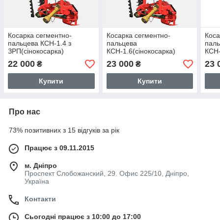
Косарка сегментно-
Косарка сегментно-
Коса
пальцева КСН-1.4 з
пальцева
пал
ЗРП(сінокосарка)
КСН-1.6(сінокосарка)
КСН-
ЗРП
22 000
23 000
23 
₴
₴
Купити
Купити
Про нас
73% позитивних з 15 відгуків за рік
Працює з 09.11.2015
м. Дніпро
Проспект Слобожанский, 29. Офис 225/10, Дніпро,
Україна
Контакти
Сьогодні працює з 10:00 до 17:00