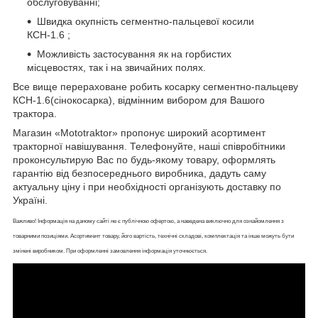
обслуговуванні;
Швидка окупність сегментно-пальцевої косили
КСН-1.6 ;
Можливість застосування як на горбистих
місцевостях, так і на звичайних полях.
Все вище перераховане робить косарку сегментно-пальцеву
КСН-1.6(сінокосарка), відмінним вибором для Вашого
трактора.
Магазин «Mototraktor» пропонує широкий асортимент
тракторної навішування. Телефонуйте, наші співробітники
проконсультирую Вас по будь-якому товару, оформлять
гарантію від безпосереднього виробника, дадуть саму
актуальну ціну і при необхідності організують доставку по
Україні.
Важливо! Інформація на даному сайті не є публічною офертою, а наведена виключно для ознайомлення з
товарними позиціями. Асортимент товару, його вартість, технічні складові, комплектація та інше можуть бути
змінені виробником. При оформленні замовлення інформація уточнюється.