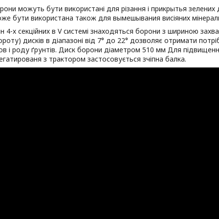
рони можуть бути використані для різання і прикрытья зелених 
е бути використана також для вымешывания висіяних мінеральн
рін 4-х секційних в V системі знаходяться борони з шириною захва
ороту) дисків в діапазоні від 7° до 22° дозволяє отримати потрі
ов і роду ґрунтів. Диск борони діаметром 510 мм Для підвищен
регатированя з трактором застосовується зчіпна балка.