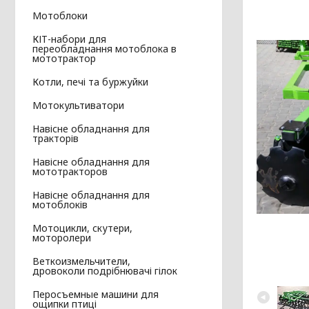
Мотоблоки
КІТ-набори для
переобладнання мотоблока в
мототрактор
Котли, печі та буржуйки
Мотокультиватори
Навісне обладнання для
тракторів
Навісне обладнання для
мототракторов
Навісне обладнання для
мотоблоків
Мотоцикли, скутери,
моторолери
Веткоизмельчители,
дровоколи подрібнювачі гілок
Перосъемные машини для
ощипки птиці