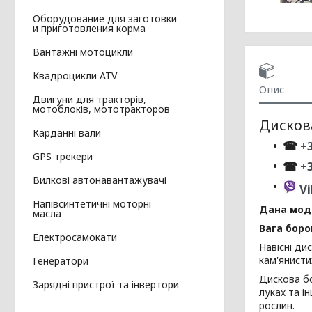
Оборудование для заготовки
и приготовления корма
Вантажні мотоцикли
Квадроцикли ATV
Опис
Двигуни для тракторів,
мотоблоків, мототракторов
Дискова
Карданні вали
☎
+3
GPS трекери
☎
+
Вилкові автонавантажувачі
Vi
Напівсинтетичні моторні
Дана моде
масла
Вага боро
Електросамокати
Навісні ди
кам'янисти
Генератори
Дискова бо
Зарядні пристрої та інвертори
луках та і
рослин.