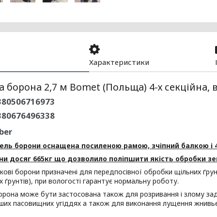
Характеристики
 борона 2,7 м Bomet (Польща) 4-х секційна, 
80506716973
380676496338
ber
ль борони оснащена посиленою рамою, зчіпний балкою і 4
ни досяг 665кг що дозволило поліпшити якість обробки зе
скові борони призначені для передпосівної обробки щільних ґрунт
х ґрунтів), при вологості гарантує нормальну роботу.
рона може бути застосована також для розривання і злому заде
нших пасовищних угіддях а також для виконання лущення жнивье