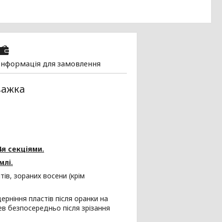
Інформація для замовлення
важка
я секціями.
млі.
ів, зораних восени (крім
рніння пластів після оранки на
в безпосередньо після зрізання