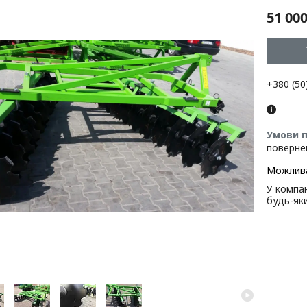
51 000
+380 (50
поверне
У компан
будь-як