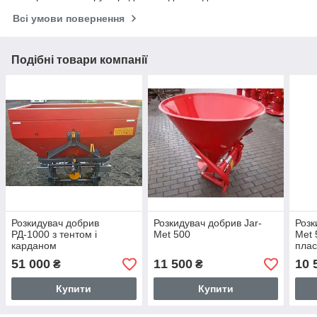
Всі умови повернення
Подібні товари компанії
Розкидувач добрив
Розкидувач добрив Jar-
Розк
РД-1000 з тентом і
Met 500
Met 
карданом
плас
51 000
11 500
10 
₴
₴
Купити
Купити