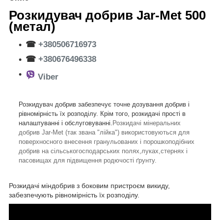
Розкидувач добрив Jar-Met 500
(метал)
☎
+380506716973
☎
+380676496338
Viber
Розкидувач добрив забезпечує точне дозування добрив і
рівномірність їх розподілу. Крім того, розкидачі прості в
налаштуванні і обслуговуванні.
Розкидачі мінеральних
добрив Jar-Met (так звана "лійка") використовуються для
поверхносного внесення гранульованих і порошкоподібних
добрив на сільськогосподарських полях,луках,стернях і
пасовищах для підвищення родючості ґрунту.
Розкидачі міндобрив з боковим пристроєм викиду,
забезпечують рівномірність їх розподілу.