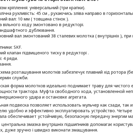
ізм кріплення: універсальний (три крапки).
влічна рухливість: 45 см , рухаючись зліва направо в горизонтал
ний вал: 10 мм ( товщина стінок ).
 вільного ходу змонтовано в редукторі.
андшафтного дублювання.
новний вал змонтований 38 сталевих молотка ( внутрішніх ), при 
пники: SKF.
ний клапан підвищеного тиску в редукторі .
: 4 ряди.
ання.
схема розташування молотків забезпечує плавний хід ротора (без
ермін служби.
ская форма молотков идеально поднимает траву для чистого ее
ощности трактора. Муфта свободного хода, установленной неп
нерционного удара и остановке агрегата.
ная подвеска позволяет использовать мульчер как сзади, так 
елю удобно и эффективно эксплуатировать устройство. Четыре
вала обеспечивает устойчивую, безопасную передачу энергии м
центральна змазка внутрішніх підшипників допомагає користувач
х, дуже зручно і швидко виконати змащування.