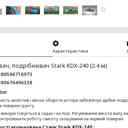
Характеристики
ач, подрібнювач Stark KDX-240 (2.4 м)
80506716973
380676496338
ber
ькість молотків і високі обороти ротора забезпечує дрібне подрі
а поверхні грунту.
використовується в садах і на полі. Регулювання висоти валу
онтролювати роботу і висоту скошування на нерівній поверхні.
сті мульчувача Старк Stark KDX-240 :