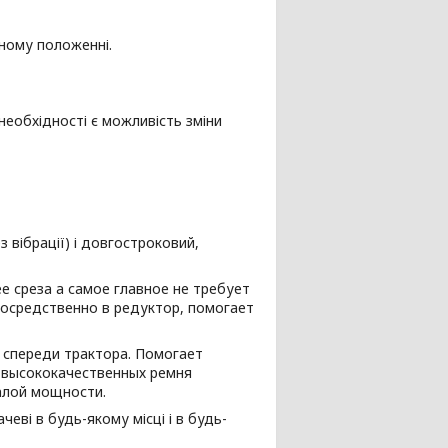
ьному положенні.
необхідності є можливість зміни
 вібрації) і довгостроковий,
 среза а самое главное не требует
осредственно в редуктор, помогает
и спереди трактора. Помогает
 высококачественных ремня
алой мощности.
еві в будь-якому місці і в будь-