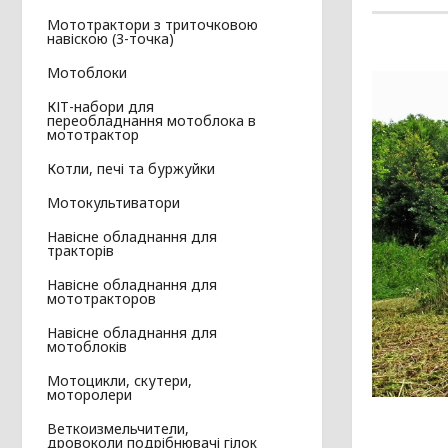
Мототрактори з триточковою
навіскою (3-точка)
Мотоблоки
КІТ-набори для
переобладнання мотоблока в
мототрактор
Котли, печі та буржуйки
Мотокультиватори
Навісне обладнання для
тракторів
Навісне обладнання для
мототракторов
Навісне обладнання для
мотоблоків
Мотоцикли, скутери,
моторолери
Веткоизмельчители,
дровоколи подрібнювачі гілок