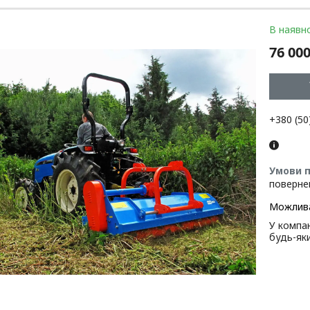
В наявно
76 000
+380 (50
поверне
У компан
будь-як