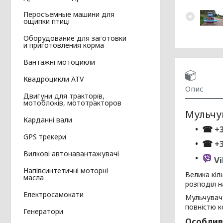
Перосъемные машини для
ощипки птиці
Оборудование для заготовки
и приготовления корма
Вантажні мотоцикли
Квадроцикли ATV
Опис
Двигуни для тракторів,
мотоблоків, мототракторов
Мульчув
Карданні вали
☎
+3
GPS трекери
☎
+
Вилкові автонавантажувачі
Vi
Напівсинтетичні моторні
Велика кіл
масла
розподіл н
Електросамокати
Мульчувач 
повністю к
Генератори
Особливо