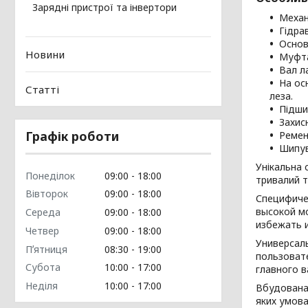
Зарядні пристрої та інвертори
Механ
Гідра
Основ
Новини
Муфта
Вал л
На ос
Статті
леза.
Підши
Захис
Графік роботи
Ремені
Шипув
Унікальна 
Понеділок
09:00
18:00
тривалий т
Вівторок
09:00
18:00
Специфиче
высокой м
Середа
09:00
18:00
избежать и
Четвер
09:00
18:00
Универсаль
Пʼятниця
08:30
19:00
пользоват
Субота
10:00
17:00
главного 
Неділя
10:00
17:00
Вбудована 
яких умова