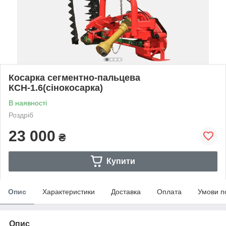
Косарка сегментно-пальцева
КСН-1.6(сінокосарка)
В наявності
Роздріб
23 000
₴
Купити
Опис
Характеристики
Доставка
Оплата
Умови п
Опис