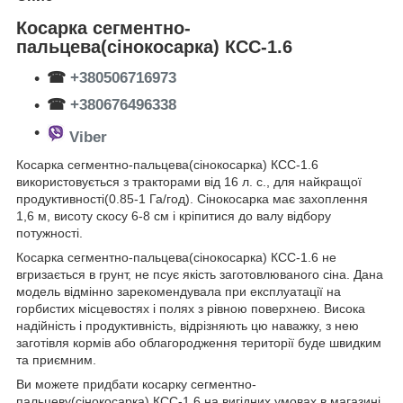
Косарка сегментно-
пальцева(сінокосарка) КСС-1.6
☎
+380506716973
☎
+380676496338
Viber
Косарка сегментно-пальцева(сінокосарка) КСС-1.6
використовується з тракторами від 16 л. с., для найкращої
продуктивності(0.85-1 Га/год). Сінокосарка має захоплення
1,6 м, висоту скосу 6-8 см і кріпитися до валу відбору
потужності.
Косарка сегментно-пальцева(сінокосарка) КСС-1.6 не
вгризається в грунт, не псує якість заготовлюваного сіна. Дана
модель відмінно зарекомендувала при експлуатації на
горбистих місцевостях і полях з рівною поверхнею. Висока
надійність і продуктивність, відрізняють цю наважку, з нею
заготівля кормів або облагородження території буде швидким
та приємним.
Ви можете придбати косарку сегментно-
пальцеву(сінокосарка) КСС-1.6 на вигідних умовах в магазині