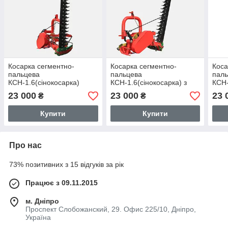
Косарка сегментно-
Косарка сегментно-
Коса
пальцева
пальцева
пал
КСН-1.6(сінокосарка)
КСН-1.6(сінокосарка) з
КСН-
ЗРП
23 000
23 000
23 
₴
₴
Купити
Купити
Про нас
73% позитивних з 15 відгуків за рік
Працює з 09.11.2015
м. Дніпро
Проспект Слобожанский, 29. Офис 225/10, Дніпро,
Україна