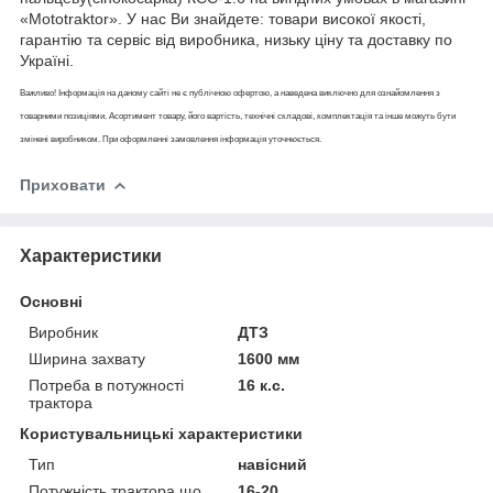
«Mototraktor». У нас Ви знайдете: товари високої якості,
гарантію та сервіс від виробника, низьку ціну та доставку по
Україні.
Важливо! Інформація на даному сайті не є публічною офертою, а наведена виключно для ознайомлення з
товарними позиціями. Асортимент товару, його вартість, технічні складові, комплектація та інше можуть бути
змінені виробником. При оформленні замовлення інформація уточнюється.
Приховати
Характеристики
Основні
Виробник
ДТЗ
Ширина захвату
1600 мм
Потреба в потужності
16 к.с.
трактора
Користувальницькі характеристики
Тип
навісний
Потужність трактора що
16-20