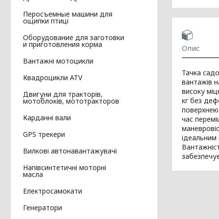
Перосъемные машини для
ощипки птиці
Оборудование для заготовки
и приготовления корма
Опис
Вантажні мотоцикли
Тачка садо
Квадроцикли ATV
вантажів н
високу міц
Двигуни для тракторів,
кг без деф
мотоблоків, мототракторов
поверхнею.
Карданні вали
час перемі
маневровіс
GPS трекери
ідеальним 
Вантажніст
Вилкові автонавантажувачі
забезпечує
Напівсинтетичні моторні
масла
Електросамокати
Генератори