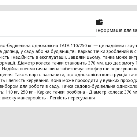
Інформація для з
во-будівельна одноколісна ТАТА 110/250 кг — це надійний і зру
а ділянці, у саду або на будівництві. Каркас тачки зроблений із 
ність і надійність в експлуатації. Завдяки цьому, тачка може в
ормації. Діаметр колеса тачки становить 370 мм, що дає змогу 
 Надійна пневматична шина забезпечує комфортне пересування й
щення. Також варто зазначити, що одноколісна конструкція тачк
ть і легкість керування. Вона може проходити у вузьких прохода
вибором для роботи в саду. Тачка садово-будівельна одноколісн
ь: 110 кг, 250 кг - Каркас тачки: розбірна - Діаметр колеса: 370 
 високу маневровість - Легкість пересування