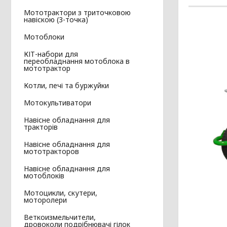
Мототрактори з триточковою
навіскою (3-точка)
Мотоблоки
КІТ-набори для
переобладнання мотоблока в
мототрактор
Котли, печі та буржуйки
Мотокультиватори
Навісне обладнання для
тракторів
Навісне обладнання для
мототракторов
Навісне обладнання для
мотоблоків
Мотоцикли, скутери,
моторолери
Веткоизмельчители,
дровоколи подрібнювачі гілок