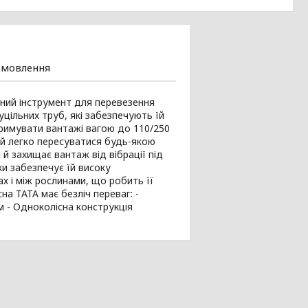
амовлення
чний інструмент для перевезення
суцільних труб, які забезпечують їй
итримувати вантажі вагою до 110/250
їй легко пересуватися будь-якою
 захищає вантаж від вібрації під
и забезпечує їй високу
х і між рослинами, що робить її
а ТАТА має безліч переваг: -
мм - Одноколісна конструкція