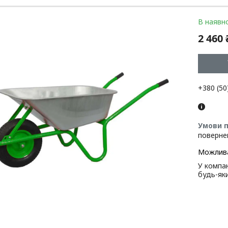
В наявно
2 460 
+380 (50
поверне
У компан
будь-як