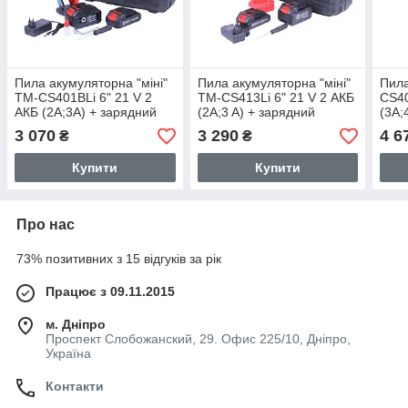
Пила акумуляторна "міні"
Пила акумуляторна "міні"
Пила
TM-CS401BLi 6" 21 V 2
TM-CS413Li 6" 21 V 2 АКБ
CS40
АКБ (2A;3A) + зарядний
(2A;3 A) + зарядний
(3A;
пристрій ТАТА
пристрій ТАТА
прис
3 070
3 290
4 6
₴
₴
Купити
Купити
Про нас
73% позитивних з 15 відгуків за рік
Працює з 09.11.2015
м. Дніпро
Проспект Слобожанский, 29. Офис 225/10, Дніпро,
Україна
Контакти