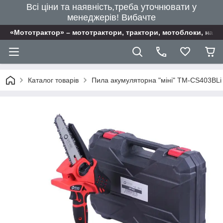
Всі ціни та наявність,треба уточнювати у
менеджерів! Вибачте
«Мототрактор» – мототрактори, трактори, мотоблоки, наві
Каталог товарів
Пила акумуляторна "міні" TM-CS403BLi 