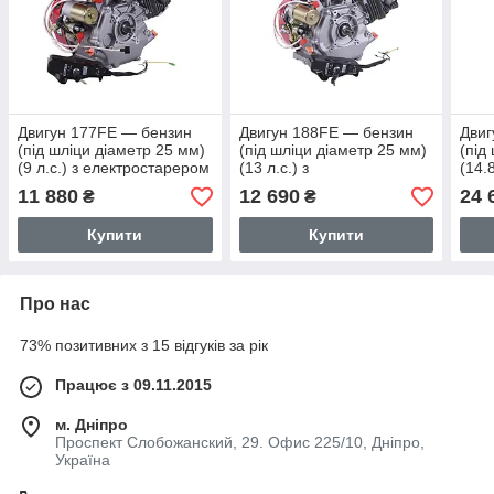
Двигун 177FE — бензин
Двигун 188FE — бензин
Двиг
(під шліци діаметр 25 мм)
(під шліци діаметр 25 мм)
(під
(9 л.с.) з електростарером
(13 л.с.) з
(14.8
електростарером
елек
11 880
12 690
24 
₴
₴
Купити
Купити
Про нас
73% позитивних з 15 відгуків за рік
Працює з 09.11.2015
м. Дніпро
Проспект Слобожанский, 29. Офис 225/10, Дніпро,
Україна