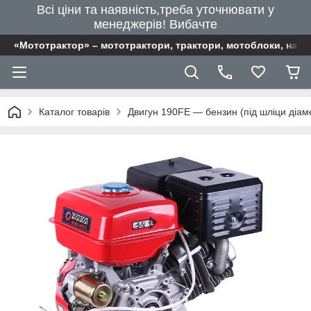
Всі ціни та наявність,треба уточнювати у
менеджерів! Вибачте
«Мототрактор» – мототрактори, трактори, мотоблоки, наві
Каталог товарів
Двигун 190FE — бензин (під шліци діаме