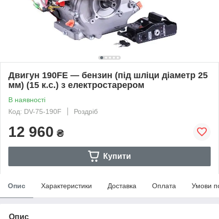
Двигун 190FE — бензин (під шліци діаметр 25
мм) (15 к.с.) з електростарером
В наявності
Код: DV-75-190F
Роздріб
12 960
₴
Купити
Опис
Характеристики
Доставка
Оплата
Умови п
Опис