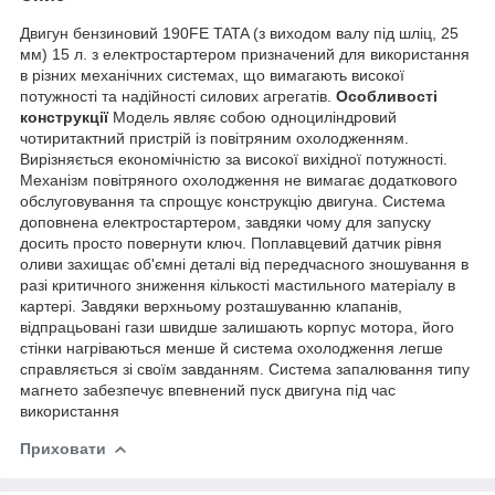
Двигун бензиновий 190FE TATA (з виходом валу під шліц, 25
мм) 15 л. з електростартером призначений для використання
в різних механічних системах, що вимагають високої
потужності та надійності силових агрегатів.
Особливості
конструкції
Модель являє собою одноциліндровий
чотиритактний пристрій із повітряним охолодженням.
Вирізняється економічністю за високої вихідної потужності.
Механізм повітряного охолодження не вимагає додаткового
обслуговування та спрощує конструкцію двигуна. Система
доповнена електростартером, завдяки чому для запуску
досить просто повернути ключ. Поплавцевий датчик рівня
оливи захищає об'ємні деталі від передчасного зношування в
разі критичного зниження кількості мастильного матеріалу в
картері. Завдяки верхньому розташуванню клапанів,
відпрацьовані гази швидше залишають корпус мотора, його
стінки нагріваються менше й система охолодження легше
справляється зі своїм завданням. Система запалювання типу
магнето забезпечує впевнений пуск двигуна під час
використання
Приховати