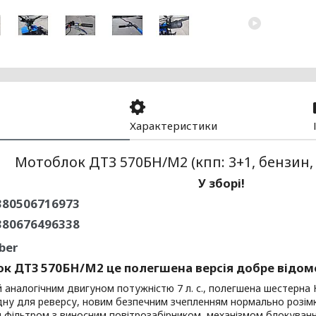
Характеристики
Мотоблок ДТЗ 570БН/М2 (кпп: 3+1, бензин,
У зборі!
80506716973
380676496338
ber
к ДТЗ 570БН/М2 це полегшена версія добре відом
аналогічним двигуном потужністю 7 л. с., полегшена шестерна
дну для реверсу, новим безпечним зчепленням нормально розім
 фільтром з виносним повітрозабірником, механізмом блокуван