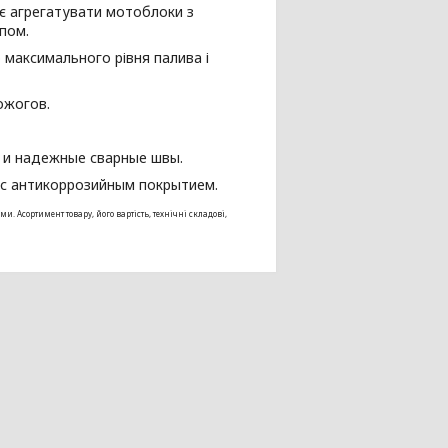
є агрегатувати мотоблоки з
пом.
ю максимального рівня палива і
ожогов.
е и надежные сварные швы.
 с антикоррозийным покрытием.
Асортимент товару, його вартість, технічні складові,