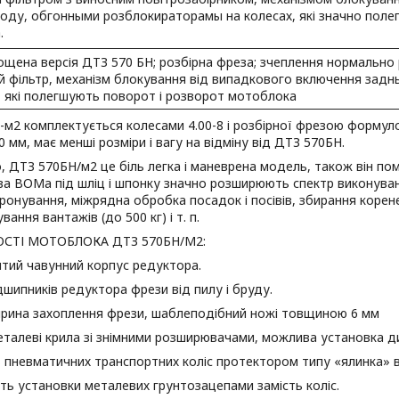
оду, обгонными розблокираторамы на колесах, які значно поле
.
ощена версія ДТЗ 570 БН; розбірна фреза; зчеплення нормально 
й фільтр, механізм блокування від випадкового включення заднь
, які полегшують поворот і розворот мотоблока
м2 комплектується колесами 4.00-8 і розбірної фрезою форму
0 мм, має менші розміри і вагу на відміну від ДТЗ 570БН.
, ДТЗ 570БН/м2 це біль легка і маневрена модель, також він по
а ВОМа під шліц і шпонку значно розширюють спектр виконувани
оронування, міжрядна обробка посадок і посівів, збирання корене
ання вантажів (до 500 кг) і т. п.
СТІ МОТОБЛОКА ДТЗ 570БН/М2:
итий чавунний корпус редуктора.
ідшипників редуктора фрези від пилу і бруду.
ширина захоплення фрези, шаблеподібний ножі товщиною 6 мм
металеві крила зі знімними розширювачами, можлива установка ди
ь пневматичних транспортних коліс протектором типу «ялинка» в
ть установки металевих грунтозацепами замість коліс.