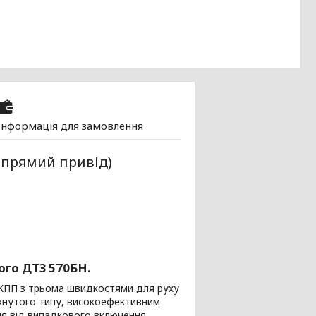
Інформація для замовлення
 прямий привід)
ого ДТЗ 570БН.
 КПП з трьома швидкостями для руху
кнутого типу, високоефективним
ня від випадкового включення