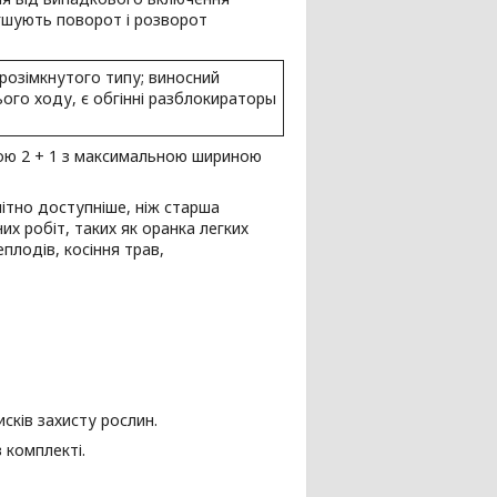
гшують поворот і розворот
розімкнутого типу; виносний
ого ходу, є обгінні разблокираторы
лою 2 + 1 з максимальною шириною
мітно доступніше, ніж старша
х робіт, таких як оранка легких
плодів, косіння трав,
сків захисту рослин.
 комплекті.