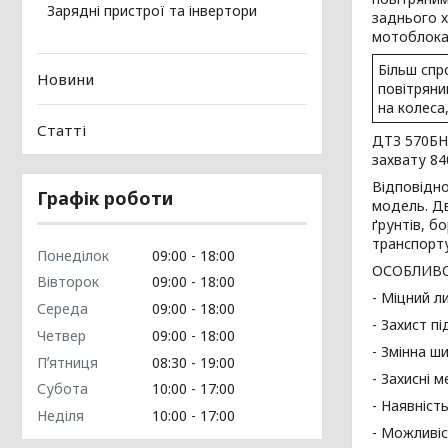
Зарядні пристрої та інвертори
заднього х
мотоблока
Більш спр
Новини
повітряни
на колеса
Статті
ДТЗ 570БН-
захвату 84
Відповідно
Графік роботи
модель. Дв
ґрунтів, б
транспортув
Понеділок
09:00
18:00
ОСОБЛИВО
Вівторок
09:00
18:00
- Міцний л
Середа
09:00
18:00
- Захист п
Четвер
09:00
18:00
- Змінна 
Пʼятниця
08:30
19:00
- Захисні 
Субота
10:00
17:00
- Наявніст
Неділя
10:00
17:00
- Можливіс