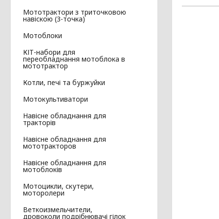
Мототрактори з триточковою
навіскою (3-точка)
Мотоблоки
КІТ-набори для
переобладнання мотоблока в
мототрактор
Котли, печі та буржуйки
Мотокультиватори
Навісне обладнання для
тракторів
Навісне обладнання для
мототракторов
Навісне обладнання для
мотоблоків
Мотоцикли, скутери,
моторолери
Веткоизмельчители,
дровоколи подрібнювачі гілок