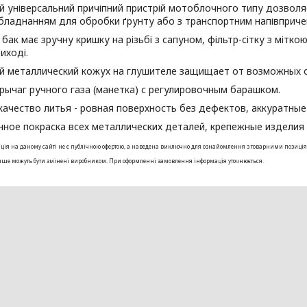
й універсальний причіпний пристрій мотоблочного типу дозволя
бладнанням для обробки ґрунту або з транспортним напівприче
 бак має зручну кришку на різьбі з сапуном, фільтр-сітку з мітко
иході.
й металлический кожух на глушителе защищает от возможных 
рычаг ручного газа (манетка) с регулировочным барашком.
качество литья - ровная поверхность без дефектов, аккуратны
нное покраска всех металлических деталей, крепежные изделия
ія на даному сайті не є публічною офертою, а наведена виключно для ознайомлення з товарними позиціями. 
інше можуть бути змінені виробником. При оформленні замовлення інформація уточнюється.