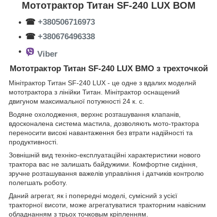
Мототрактор Титан SF-240 LUX ВОМ
☎
+380506716973
☎
+380676496338
Viber
Мототрактор Титан SF-240 LUX ВМО з трехточкой
Мінітрактор Титан SF-240 LUX - це одне з вдалих моделнй
мототрактора з лінійки Титан. Мінітрактор оснащений
двигуном максимальної потужності 24 к. с.
Водяне охолодження, верхнє розташування клапанів,
вдосконалена система мастила, дозволяють мото-трактора
переносити високі навантаження без втрати надійності та
продуктивності.
Зовнішній вид техніко-експлуатаційні характеристики нового
трактора вас не залишать байдужими. Комфортне сидіння,
зручне розташування важелів управління і датчиків контролю
полегшать роботу.
Даний агрегат, як і попередні моделі, сумісний з усієї
тракторної висоти, може агрегатуватися тракторним навісним
обладнанням з трьох точковым кріпленням.