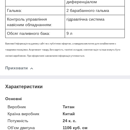
диференціалом
Гальма:
2 барабанного гальма
Контроль управління
гідравлічна система
навісним обладнанням:
Обсяг паливного бака:
9 л
Важливо! Інформація на даному сайті не є публічною офертою, а наведена виключно для ознайомлення з
товарними позиціями. Асортимент товару, його вартість, технічні складові, комплектація та інше можуть бути
змінені виробником. При оформленні замовлення інформація уточнюється.
Приховати
Характеристики
Основні
Виробник
Титан
Країна виробник
Китай
Потужність
24 к. с.
Об'єм двигуна
1106 куб. см