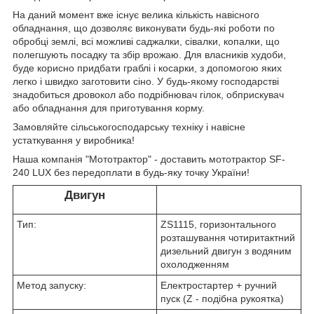
На даний момент вже існує велика кількість навісного
обладнання, що дозволяє виконувати будь-які роботи по
обробці землі, всі можливі саджалки, сівалки, копалки, що
полегшують посадку та збір врожаю. Для власників худоби,
буде корисно придбати граблі і косарки, з допомогою яких
легко і швидко заготовити сіно. У будь-якому господарстві
знадобиться дровокол або подрібнювач гілок, обприскувач
або обладнання для приготування корму.
Замовляйте сільськогосподарську техніку і навісне
устаткування у виробника!
Наша компанія "Мототрактор" - доставить мототрактор SF-
240 LUX без передоплати в будь-яку точку України!
Двигун
Тип:
ZS1115, горизонтального
розташування чотиритактний
дизельний двигун з водяним
охолодженням
Метод запуску:
Електростартер + ручний
пуск (Z - подібна рукоятка)