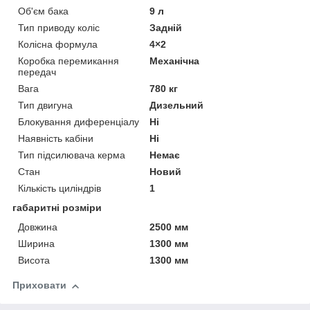
Об'єм бака
9 л
Тип приводу коліс
Задній
Колісна формула
4×2
Коробка перемикання
Механічна
передач
Вага
780 кг
Тип двигуна
Дизельний
Блокування диференціалу
Ні
Наявність кабіни
Ні
Тип підсилювача керма
Немає
Стан
Новий
Кількість циліндрів
1
габаритні розміри
Довжина
2500 мм
Ширина
1300 мм
Висота
1300 мм
Приховати