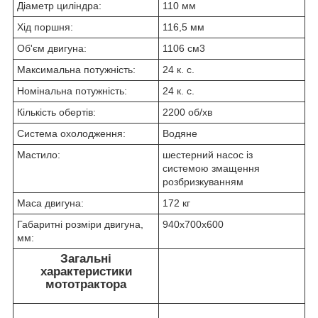
Діаметр циліндра:
110 мм
Хід поршня:
116,5 мм
Об'єм двигуна:
1106 см3
Максимальна потужність:
24 к. с.
Номінальна потужність:
24 к. с.
Кількість обертів:
2200 об/хв
Система охолодження:
Водяне
Мастило:
шестерний насос із
системою змащення
розбризкуванням
Маса двигуна:
172 кг
Габаритні розміри двигуна,
940х700х600
мм:
Загальні
характеристики
мототрактора