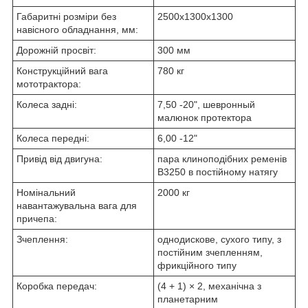
Габаритні розміри без
2500х1300х1300
навісного обладнання, мм:
Дорожній просвіт:
300 мм
Конструкційний вага
780 кг
мототрактора:
Колеса задні:
7,50 -20", шевронный
малюнок протектора
Колеса передні:
6,00 -12"
Привід від двигуна:
пара клиноподібних ременів
B3250 в постійному натягу
Номінальний
2000 кг
навантажувальна вага для
причепа:
Зчеплення:
однодискове, сухого типу, з
постійним зчепленням,
фрикційного типу
Коробка передач:
(4 + 1) × 2, механічна з
планетарним