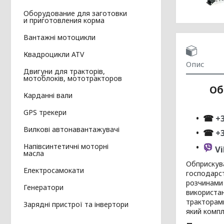
Оборудование для заготовки
и приготовления корма
Вантажні мотоцикли
Квадроцикли ATV
Опис
Двигуни для тракторів,
мотоблоків, мототракторов
Об
Карданні вали
GPS трекери
☎
+3
Вилкові автонавантажувачі
☎
+
Напівсинтетичні моторні
Vi
масла
Обприскува
Електросамокати
господарст
розчинами 
Генератори
використан
тракторами
Зарядні пристрої та інвертори
який компл