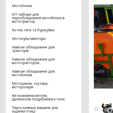
Мотоблоки
КІТ-набори для
переобладнання мотоблока в
мототрактор
Котли, печі та буржуйки
Мотокультиватори
Навісне обладнання для
тракторів
Навісне обладнання для
мототракторов
Навісне обладнання для
мотоблоків
Мотоцикли, скутери,
моторолери
Веткоизмельчители,
дровоколи подрібнювачі гілок
Перосъемные машини для
ощипки птиці