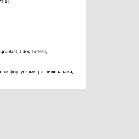
10:
roplast, Udor, Tad-len;
ипом форсунками, розпилювачами,