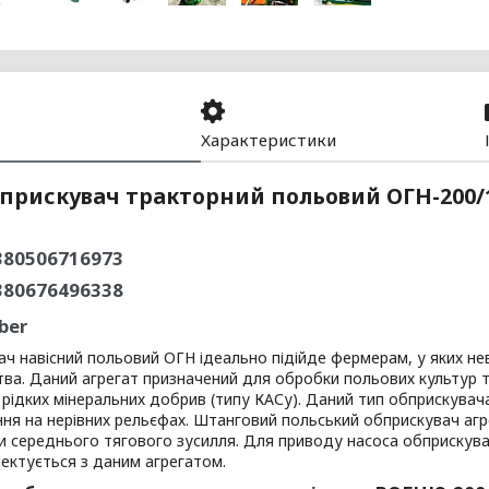
Характеристики
прискувач тракторний польовий ОГН-200/1
80506716973
380676496338
ber
ч навісний польовий ОГН ідеально підійде фермерам, у яких неве
ва. Даний агрегат призначений для обробки польових культур т
рідких мінеральних добрив (типу КАСу). Даний тип обприскувач
ня на нерівних рельєфах. Штанговий польський обприскувач агре
 середнього тягового зусилля. Для приводу насоса обприскува
ектується з даним агрегатом.