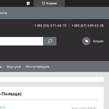
Кошик
ачте
+380 (50) 671-69-73
+380 (67) 649-63-38
Кошик
а
Відгуки
Фотогалерея
а-Польща)
сті
Код:
ОГН-200/10