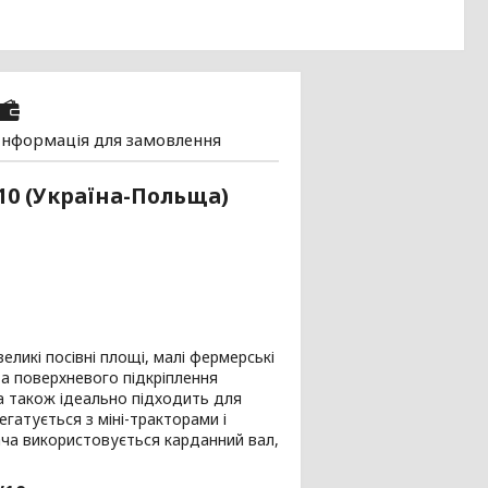
Інформація для замовлення
0 (Україна-Польща)
ликі посівні площі, малі фермерські
а поверхневого підкріплення
а також ідеально підходить для
гатується з міні-тракторами і
ча використовується карданний вал,