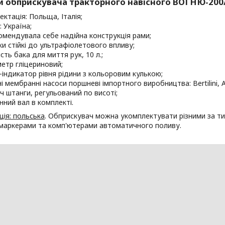
и обприскувача тракторного навісного ВОГНЮ-200/
ектація: Польща, Італія;
: Україна;
омендувала себе надійна конструкція рами;
аки стійкі до ультрафіолетового впливу;
сть бака для миття рук, 10 л.;
етр гліцериновий;
-індикатор рівня рідини з кольоровим кулькою;
і мембранні насоси поршневі імпортного виробництва: Bertilini, Ag
ч штанги, регульований по висоті;
нний вал в комплекті.
ія: польська
. Обприскувач можна укомплектувати різними за т
 маркерами та комп'ютерами автоматичного поливу.