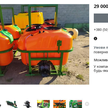
29 000
+380 (50
поверне
У компан
будь-як