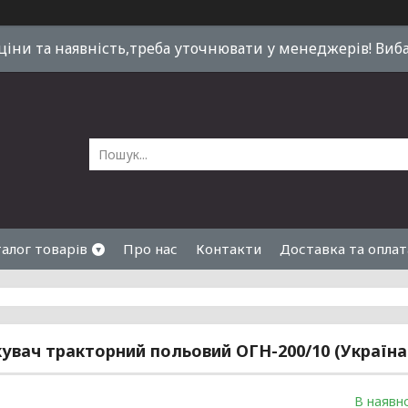
 ціни та наявність,треба уточнювати у менеджерів! Виб
алог товарів
Про нас
Контакти
Доставка та оплат
увач тракторний польовий ОГН-200/10 (Україн
В наявно