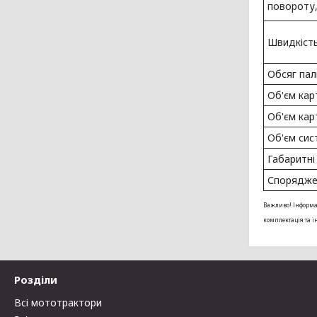
повороту,
Швидкість
Обсяг пал
Об'єм кар
Об'єм кар
Об'єм сис
Габаритні 
Споряджен
Важливо! Інформац
комплектація та 
Розділи
Всі мототрактори