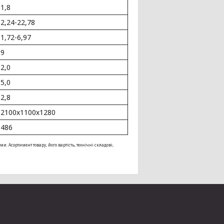
1,8
2,24-22,78
1,72-6,97
9
2,0
5,0
2,8
2100х1100х1280
486
Асортимент товару, його вартість, технічні складові,