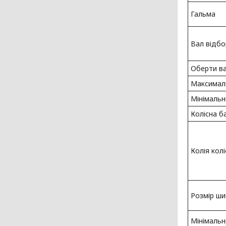
Гальма
Вал відбо
Оберти ва
Максималь
Мінімальн
Колісна б
Колія колі
Розмір ши
Мінімальн