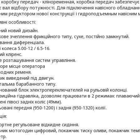
 коробку передач - кліноременная, коробка передач забезпечує
є вал відбору потужності. Для підключення навісного обладна
ним редуктором нової конструкції і гидроподъемным навісним 
вні особливості:
ний новий дизайн.
кове зчеплення фрикційного типу, сухе, постійно замкнутий.
вання диференціала.
 колеса 5.00-12 / 6.5-16.
ий кліренс.
е розташування систем управління.
оре місце оператора
водних ременя.
ик виведений під двигун.
 гальма барабанного типу.
нований блок электропереключателей на рульовій колонці.
озиційна гідравліка, дозволяє працювати в 2 режимах: плаваючий
ні півосі задніх коліс (49мм).
овані передня (950-1200) і задня (950-1320) колії.
ія:
ртне регульоване відкидне сидіння.
ьник мотогодин цифровий, покажчик тиску оливи, покажчик тем
тр.