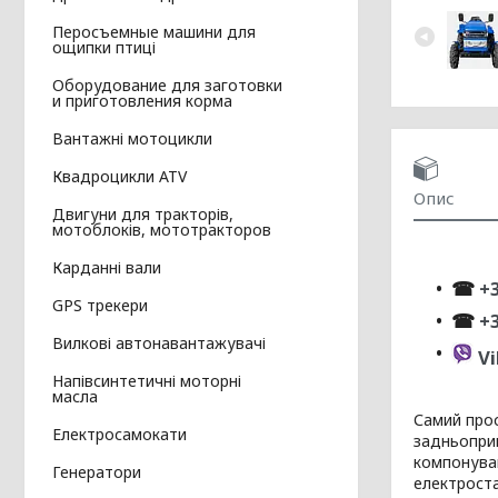
Перосъемные машини для
ощипки птиці
Оборудование для заготовки
и приготовления корма
Вантажні мотоцикли
Квадроцикли ATV
Опис
Двигуни для тракторів,
мотоблоків, мототракторов
Карданні вали
☎
+3
GPS трекери
☎
+
Вилкові автонавантажувачі
Vi
Напівсинтетичні моторні
масла
Самий прос
Електросамокати
задньоприв
компонуван
Генератори
електроста