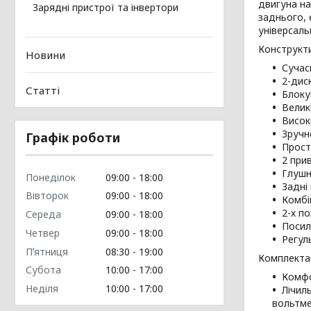
двигуна на
Зарядні пристрої та інвертори
заднього, 
універсаль
Конструкти
Новини
Сучас
2-дис
Статті
Блоку
Великі
Висок
Зручн
Графік роботи
Прост
2 при
Глушн
Понеділок
09:00
18:00
Задні
Вівторок
09:00
18:00
Комбі
2-х п
Середа
09:00
18:00
Посиле
Четвер
09:00
18:00
Регуль
Пʼятниця
08:30
19:00
Комплектац
Субота
10:00
17:00
Комфо
Неділя
10:00
17:00
Лічил
вольтме