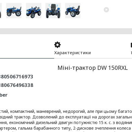
Характеристики
Міні-трактор DW 150RXL
80506716973
380676496338
ber
тий, компактний, маневрений, недорогий, але при цьому багато
ідний трактор. Дозволений до експлуатації на дорогах загаль
ня, економічний дизельний двигун потужністю 15 к. с. з водян
ртером, гальма барабанного типу, 2-дискове зчеплення колеса 