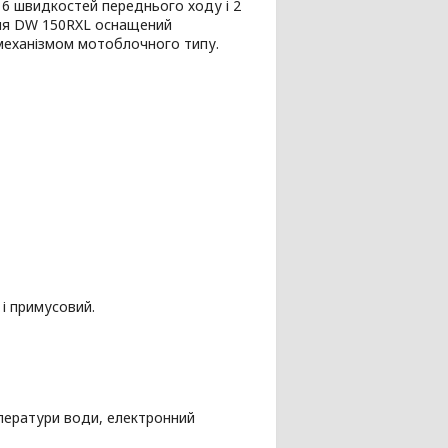
 6 швидкостей переднього ходу і 2
ння DW 150RXL оснащений
механізмом мотоблочного типу.
 і примусовий.
ператури води, електронний