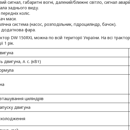
вий сигнал, габаритні вогні, далекий/ближнє світло, сигнал аварі
ала заднього виду.
передніх коліс.
ач маси.
влічна система (насос, розподільник, гідроциліндр, бачок).
 додаткова фара.
ктор DW 150RXL можна по всій території України. На всі тракто
ї 1 рік.
вигуна
 двигуна, л. с. (кВт)
формула
на
озташування циліндрів
апуску двигуна
охолодження