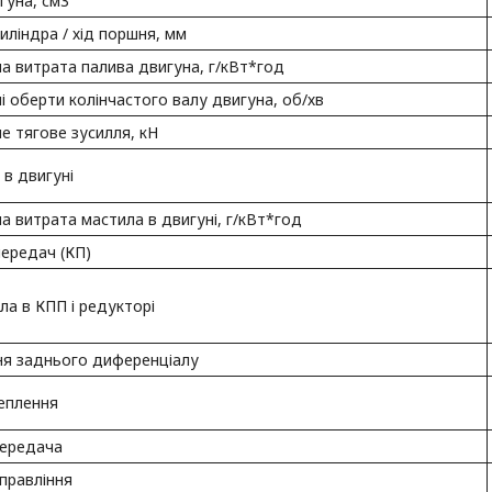
гуна, см3
иліндра / хід поршня, мм
а витрата палива двигуна, г/кВт*год
і оберти колінчастого валу двигуна, об/хв
е тягове зусилля, кН
 в двигуні
а витрата мастила в двигуні, г/кВт*год
ередач (КП)
ла в КПП і редукторі
ня заднього диференціалу
еплення
передача
правління