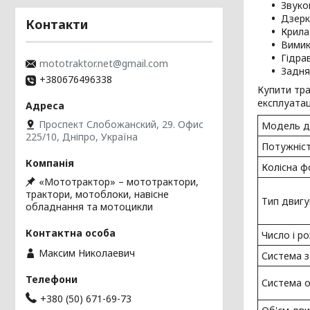
Звуко
Дзерк
Контакти
Крила 
Вимик
Гідра
mototraktor.net@gmail.com
Задня
+380676496338
Купити тра
експлуатаці
Проспект Слобожанский, 29. Офис
Модель д
225/10, Дніпро, Україна
Потужність
Колісна 
«Мототрактор» – мототрактори,
трактори, мотоблоки, навісне
Тип двигу
обладнання та мотоцикли
Число і р
Максим Николаевич
Система з
Система 
+380 (50) 671-69-73