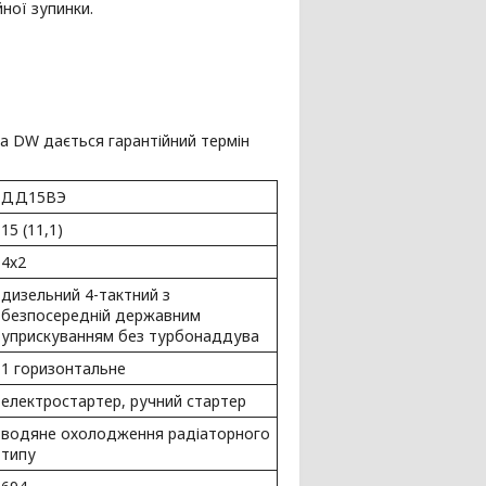
йної зупинки.
ра DW дається гарантійний термін
ДД15ВЭ
15 (11,1)
4х2
дизельний 4-тактний з
безпосередній державним
уприскуванням без турбонаддува
1 горизонтальне
електростартер, ручний стартер
водяне охолодження радіаторного
типу