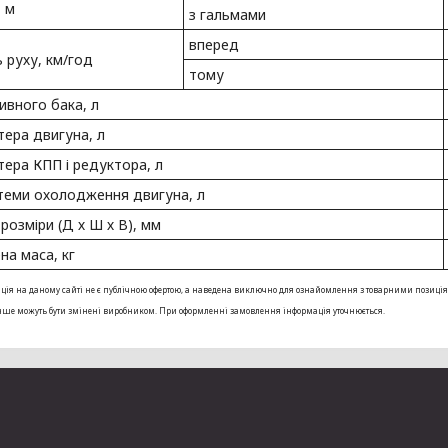
 м
з гальмами
вперед
 руху, км/год
тому
ивного бака, л
тера двигуна, л
тера КПП і редуктора, л
теми охолодження двигуна, л
розміри (Д х Ш х В), мм
а маса, кг
ія на даному сайті не є публічною офертою, а наведена виключно для ознайомлення з товарними позиціями. 
інше можуть бути змінені виробником. При оформленні замовлення інформація уточнюється.