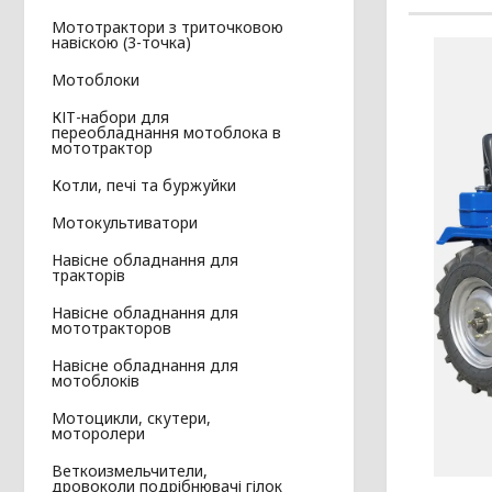
Мототрактори з триточковою
навіскою (3-точка)
Мотоблоки
КІТ-набори для
переобладнання мотоблока в
мототрактор
Котли, печі та буржуйки
Мотокультиватори
Навісне обладнання для
тракторів
Навісне обладнання для
мототракторов
Навісне обладнання для
мотоблоків
Мотоцикли, скутери,
моторолери
Веткоизмельчители,
дровоколи подрібнювачі гілок