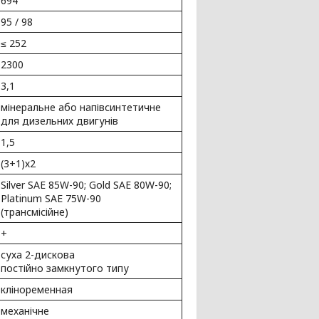
694
95 / 98
≤ 252
2300
3,1
мінеральне або напівсинтетичне
для дизельних двигунів
1,5
(3+1)х2
Silver SAE 85W-90; Gold SAE 80W-90;
Platinum SAE 75W-90
(трансмісійне)
+
суха 2-дискова
постійно замкнутого типу
кліноременная
механічне