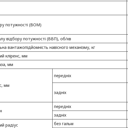
ру потужності (ВОМ)
лу відбору потужності (ВВП), об/хв
на вантажопідйомність навісного механізму, кг
ий кліренс, мм
аза, мм
передніх
с, мм
задніх
передніх
н
задніх
без гальм
ий радіус