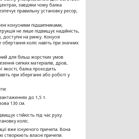
 центрах, завдяки чому балка
езпечує правильну установку ресор,
щені конусними підшипниками,
трукція не лише підвищує надійність,
 доступні на ринку. Конусні
 обертання коліс навіть при значних
ений для більш жорстких умов
езення сипких матеріалів, дров,
ої якості, балка проходить
іть при зберіганні або роботі у
ти:
вантаженнях до 1,5 т.
зова 130 см.
вищує стійкість під час руху.
ановку коліс.
ії вже існуючого причепа. Вона
кі створюють власні причепи.