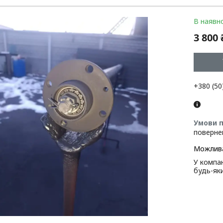
В наявно
3 800 
+380 (50
поверне
У компан
будь-як