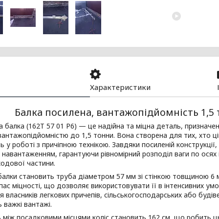
Характеристики
Балка посилена, вантажопідйомність 1,5 т 
алка (162Т 57 01 Р6) — це надійна та міцна деталь, призначен
вантажопідйомністю до 1,5 тонни. Вона створена для тих, хто ці
ть у роботі з причіпною технікою. Завдяки посиленій конструкції
 навантаженням, гарантуючи рівномірний розподіл ваги по осях
одової частини.
лки становить труба діаметром 57 мм зі стінкою товщиною 6 
пас міцності, що дозволяє використовувати її в інтенсивних ум
я власників легкових причепів, сільськогосподарських або будів
 важкі вантажі.
між посадковими місцями коліс становить 162 см, що робить ц