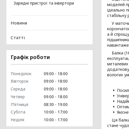
Зарядні пристрої та інвертори
моделей пр
ідеально п
стабільну 
Новини
У маточина
корончатою
а й спрощу
Статті
підшипники
навантаже
Балка (162
Графік роботи
експлуатац
металевих 
додаткову 
Понеділок
09:00
18:00
вологих ум
Вівторок
09:00
18:00
Середа
09:00
18:00
Посил
Уніве
Четвер
09:00
18:00
Надій
Пʼятниця
08:30
19:00
Оптим
Субота
10:00
17:00
Якісн
Неділя
10:00
17:00
Ця балка і
стане чудо