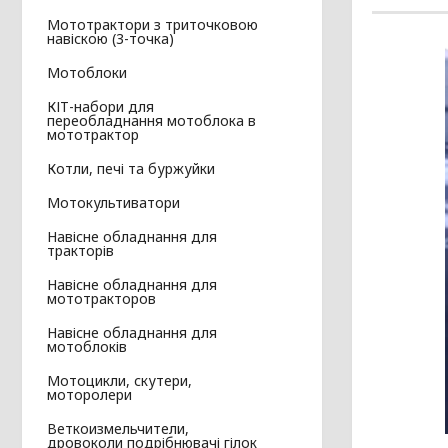
Мототрактори з триточковою
навіскою (3-точка)
Мотоблоки
КІТ-набори для
переобладнання мотоблока в
мототрактор
Котли, печі та буржуйки
Мотокультиватори
Навісне обладнання для
тракторів
Навісне обладнання для
мототракторов
Навісне обладнання для
мотоблоків
Мотоцикли, скутери,
моторолери
Веткоизмельчители,
дровоколи подрібнювачі гілок