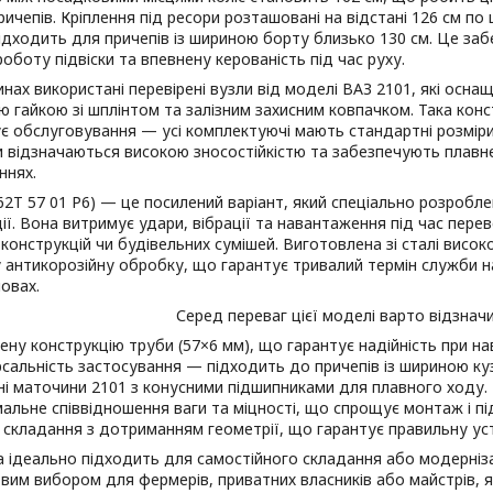
ичепів. Кріплення під ресори розташовані на відстані 126 см по
ідходить для причепів із шириною борту близько 130 см. Це заб
роботу підвіски та впевнену керованість під час руху.
х використані перевірені вузли від моделі ВАЗ 2101, які осна
 гайкою зі шплінтом та залізним захисним ковпачком. Така конс
є обслуговування — усі комплектуючі мають стандартні розміри,
 відзначаються високою зносостійкістю та забезпечують плавне
ннях.
Т 57 01 Р6) — це посилений варіант, який спеціально розробл
ії. Вона витримує удари, вібрації та навантаження під час перев
конструкцій чи будівельних сумішей. Виготовлена зі сталі висок
антикорозійну обробку, що гарантує тривалий термін служби нав
овах.
Серед переваг цієї моделі варто відзначи
ену конструкцію труби (57×6 мм), що гарантує надійність при на
рсальність застосування — підходить до причепів із шириною ку
ні маточини 2101 з конусними підшипниками для плавного ходу.
альне співвідношення ваги та міцності, що спрощує монтаж і під
е складання з дотриманням геометрії, що гарантує правильну уст
деально підходить для самостійного складання або модернізац
вим вибором для фермерів, приватних власників або майстрів, я