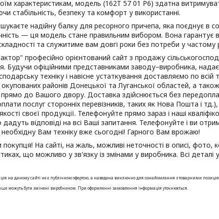
оїм характеристикам, модель (162Т 57 01 Р6) здатна витримува
чи стабільність, безпеку та комфорт у використанні.
каєте надійну балку для ресорного причепа, яка поєднує в соб
чність — ця модель стане правильним вибором. Вона гарантує 
складності та служитиме вам довгі роки без потреби у частому 
ор" професійно орієнтований сайт з продажу сільськогосподар
я. Будучи офіційними представниками заводу–виробника, надає
сподарську техніку і навісне устаткування доставляємо по всій т
окупованих районів Донецької та Луганської областей, а тако
прямо до Вашого двору. Доставка здійснюється без передоплат
плати послуг сторонніх перевізників, таких як Нова Пошта і тд.)
 якості своєї продукції. Телефонуйте прямо зараз і наші кваліфік
 дадуть відповіді на всі Ваші запитання. Телефонуйте і ви отри
необхідну Вам техніку вже сьогодні! Гарного Вам врожаю!
окупця! На сайті, на жаль, можливі неточності в описі, фото, к
тиках, що можливо у зв'язку із змінами у виробника. Всі детал
ія на даному сайті не є публічною офертою, а наведена виключно для ознайомлення з товарними позиціями. 
інше можуть бути змінені виробником. При оформленні замовлення інформація уточнюється.