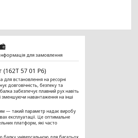
Інформація для замовлення
(162Т 57 01 Р6)
а для встановлення на ресорні
нує довговічність, безпеку та
, балка забезпечує плавний рух навіть
 і зменшуючи навантаження на інші
мм — такий параметр надає виробу
овах експлуатації. Це оптимальне
ельних платформ, які часто
ю балку універсальною для багатьох