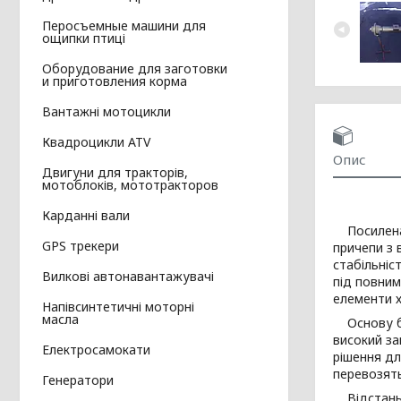
Перосъемные машини для
ощипки птиці
Оборудование для заготовки
и приготовления корма
Вантажні мотоцикли
Квадроцикли ATV
Опис
Двигуни для тракторів,
мотоблоків, мототракторов
Карданні вали
Посилена б
GPS трекери
причепи з 
стабільніс
Вилкові автонавантажувачі
під повним
елементи х
Напівсинтетичні моторні
масла
Основу ба
високий за
Електросамокати
рішення дл
перевозять
Генератори
Відстань 