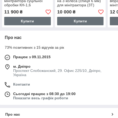
мінітрактора суцільної
на 3 колеса (спиця 6 мм)
вібр
обробки КН-1,6
для мінітрактора (3Т)
міні
11 900
10 000
12 
₴
₴
Купити
Купити
Про нас
73% позитивних з 15 відгуків за рік
Працює з 09.11.2015
м. Дніпро
Проспект Слобожанский, 29. Офис 225/10, Дніпро,
Україна
Контакти
Сьогодні працює з 08:30 до 19:00
Показати весь графік роботи
Про нас