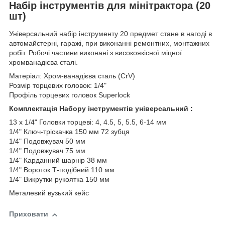
Набір інструментів для мінітрактора (20
шт)
Універсальний набір інструменту 20 предмет стане в нагоді в
автомайстерні, гаражі, при виконанні ремонтних, монтажних
робіт. Робочі частини виконані з високоякісної міцної
хромванадієва сталі.
Матеріал: Хром-ванадієва сталь (CrV)
Розмір торцевих головок: 1/4"
Профіль торцевих головок Superlock
Комплектація Набору інструментів універсальний :
13 x 1/4" Головки торцеві: 4, 4.5, 5, 5.5, 6-14 мм
1/4" Ключ-тріскачка 150 мм 72 зубця
1/4" Подовжувач 50 мм
1/4" Подовжувач 75 мм
1/4" Карданний шарнір 38 мм
1/4" Вороток Т-подібний 110 мм
1/4" Викрутки рукоятка 150 мм
Металевий вузький кейс
Приховати